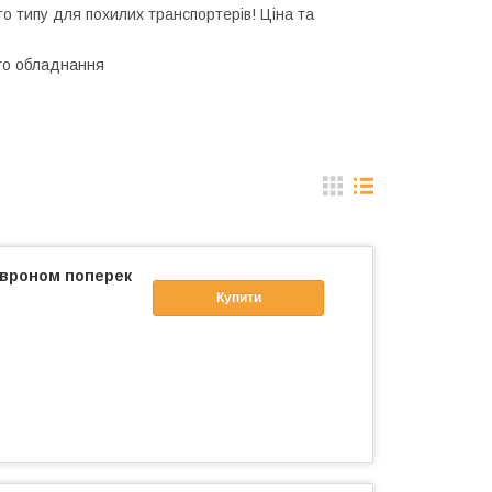
о типу для похилих транспортерів! Ціна та
го обладнання
евроном поперек
Купити