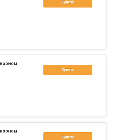
Купити
евроном
Купити
евроном
Купити