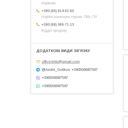
Керівник
+380 (66) 814-62-60
Норійні,конвеєрні стрічки, ПВХ, ПУ
+380 (68) 069-71-13
Відділ продажу
office.khts@gmail.com
@Andrii_Golikov +380509087597
+380509087597
+380509087597