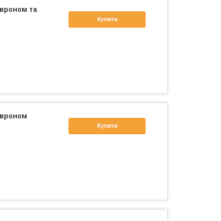
евроном та
Купити
евроном
Купити