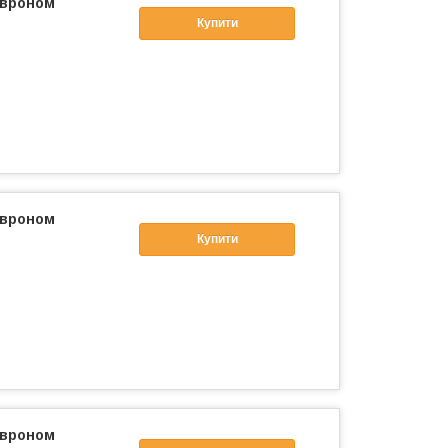
евроном
Купити
евроном
Купити
евроном