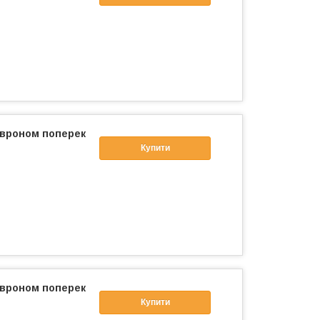
евроном поперек
Купити
евроном поперек
Купити