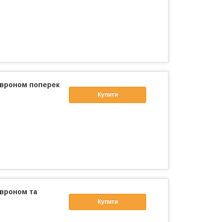
евроном поперек
Купити
евроном та
Купити