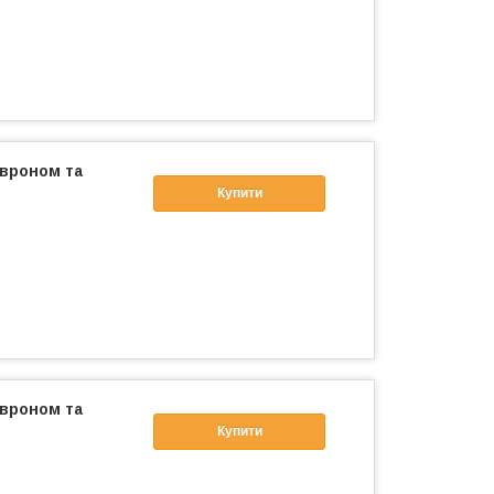
евроном та
Купити
евроном та
Купити