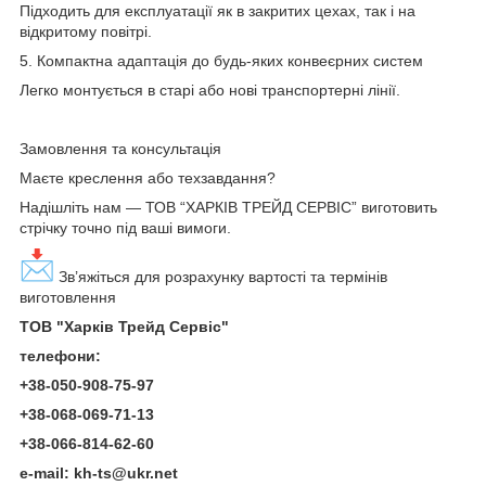
Підходить для експлуатації як в закритих цехах, так і на
відкритому повітрі.
5. Компактна адаптація до будь-яких конвеєрних систем
Легко монтується в старі або нові транспортерні лінії.
Замовлення та консультація
Маєте креслення або техзавдання?
Надішліть нам — ТОВ “ХАРКІВ ТРЕЙД СЕРВІС” виготовить
стрічку точно під ваші вимоги.
Зв’яжіться для розрахунку вартості та термінів
виготовлення
ТОВ "Харків
Трейд Серві
с"
телефони
:
+38-050-908-75-97
+38-068-069-71-13
+38-066-814-62-60
e-mail: kh-ts@ukr.net