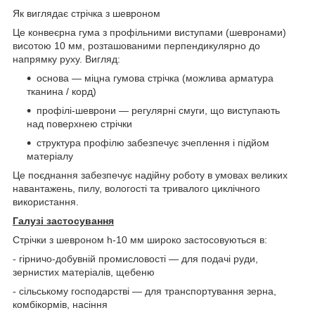
Як виглядає стрічка з шевроном
Це конвеєрна гума з профільними виступами (шевронами)
висотою 10 мм, розташованими перпендикулярно до
напрямку руху. Вигляд:
основа — міцна гумова стрічка (можлива арматура
тканина / корд)
профілі-шеврони — регулярні смуги, що виступають
над поверхнею стрічки
структура профілю забезпечує зчеплення і підйом
матеріалу
Це поєднання забезпечує надійну роботу в умовах великих
навантажень, пилу, вологості та тривалого циклічного
використання.
Галузі застосування
Стрічки з шевроном h-10 мм широко застосовуються в:
- гірничо-добувній промисловості — для подачі руди,
зернистих матеріалів, щебеню
- сільському господарстві — для транспортування зерна,
комбікормів, насіння