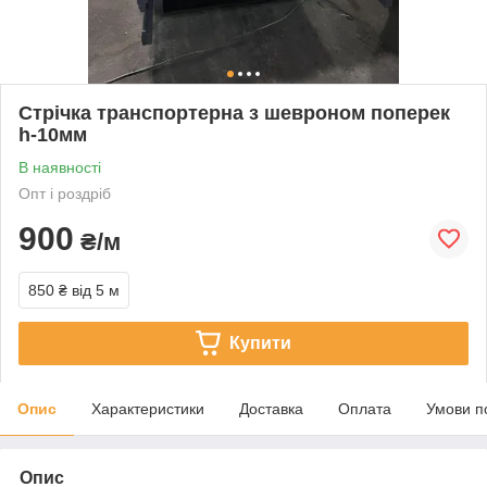
Стрічка транспортерна з шевроном поперек
h-10мм
В наявності
Опт і роздріб
900
₴/м
850 ₴
від 5 м
Купити
Опис
Характеристики
Доставка
Оплата
Умови п
Опис