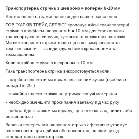
Транспортерна стрічка з шевроном поперек h-10 мм
Виготовлення на замовлення згідно вашого креслення.
ТОВ “ХАРКІВ ТРЕЙД СЕРВІС” пропонує якісні транспортерні
стрічки з профілем-шевроном h = 10 мм для ефективного
транспортування сипучих, кускових та делікатних вантажів.
Ми виготовляємо стрічки точно під ваші вимірювання та
технічні вимоги — за індивідуальними кресленнями та
техзавданням.
Коли потрібна стрічка з шевроном h-10 мм
Така транспортерна стрічка використовується коли:
- потрібно піднімати матеріал під значним кутом (особливо
понад 15–20°)
- звичайна плоска стрічка не утримує сипучі матеріали
- необхідно зменшити просипання вантажу під час руху
- робота йде зі стоком матеріалу, що легко ковзає, пилить або
розсипається
Завдяки поперечним шевронам стрічка ефективно утримує
вантаж навіть при підйомі або поворотах, на відміну від
стандартних гладких стрічок.