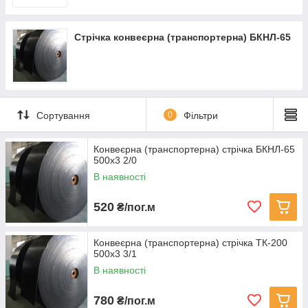
установки.
В даний час в світі випускаються конвеєрні стрічки на
основі, як технічних тканин, так і метало тросів різної
Стрічка конвеєрна (транспортерна) БКНЛ-65
міцності.
Конвеєрні (транспортерні) стрічки випускаються
практично для всіх галузей промисловості та сільського
господарства.
Сортування
0
Фільтри
Конвеєрна (транспортерна) стрічка БКНЛ-65
500х3 2/0
В наявності
520
₴/пог.м
Конвеєрна (транспортерна) стрічка ТК-200
500х3 3/1
В наявності
780
₴/пог.м