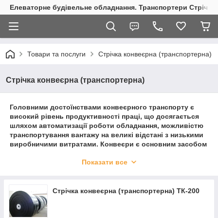
Елеваторне будівельне обладнання. Транспортери Стрічкові
Товари та послуги
Стрічка конвеєрна (транспортерна)
Стрічка конвеєрна (транспортерна)
Головними достоїнствами конвеєрного транспорту є
високий рівень продуктивності праці, що досягається
шляхом автоматизації роботи обладнання, можливістю
транспортування вантажу на великі відстані з низькими
виробничими витратами. Конвеєри є основним засобом
безперервного дільничного і магістрального транспорту
Показати все
на багатьох підприємствах більшості галузей
промисловості. Особливо велике значення конвеєрного
транспорту в гірничорудній і металургійній
промисловості, виробництві будівельних матеріалів.
Стрічка конвеєрна (транспортерна) ТК-200
Правильно обрана для конкретних умов стрічка –
гарантія надійної та ефективної роботи конвеєрної