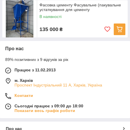
(упаковки) призначена в основному для складів та
Фасовка цементу Фасувальне (пакувальне
устаткування для цементу
магазинів
В наявності
Виготовимо і інше фасувальне обладнання з
урахуванням вимог замовника
135 000
₴
Основні вимоги, які ми ставимо для обладнання:
невисока вартість, економічність в експлуатації, висока
Про нас
надійність, точність дозації (фасувальне обладнання),
просте управління.
89% позитивних з 9 відгуків за рік
Працює з 11.02.2013
Вартість рішення залежить від умов замовника.
м. Харків
Проспект Індустріальний 11 А, Харків, Україна
Контакти
Сьогодні працює з 09:00 до 18:00
Показати весь графік роботи
Про нас