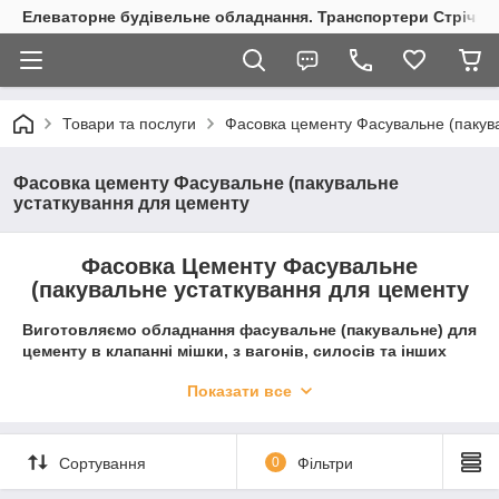
Елеваторне будівельне обладнання. Транспортери Стрічкові
Товари та послуги
Фасовка цементу Фасувальне (пакув
Фасовка цементу Фасувальне (пакувальне
устаткування для цементу
Фасовка Цементу Фасувальне
(пакувальне устаткування для цементу
Виготовляємо обладнання фасувальне (пакувальне) для
цементу в клапанні мішки, з вагонів, силосів та інших
ємностей, шнеки для розвантаження:
Показати все
Фасовка (дозування) роторна призначена для
фасування цементу в клапанні мішки з
використанням контролера і тензометричних
Сортування
0
Фільтри
датчиків, що дозволяє проводити точне дозування
Фасовка (дозування) для перефасовки