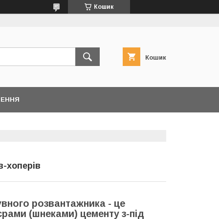
Кошик
Кошик
НЕННЯ
в-хоперів
вного розвантажника - це
рами (шнеками) цементу з-під