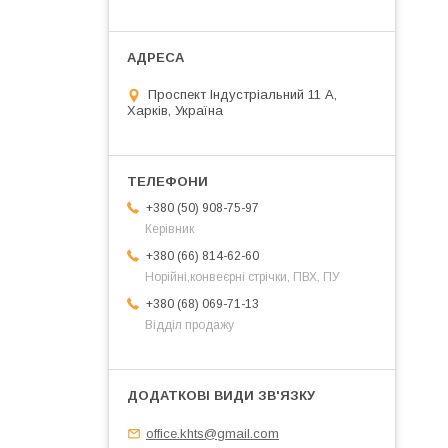
Проспект Індустріальний 11 А,
Харків, Україна
+380 (50) 908-75-97
Керівник
+380 (66) 814-62-60
Норійні,конвеєрні стрічки, ПВХ, ПУ
+380 (68) 069-71-13
Відділ продажу
office.khts@gmail.com