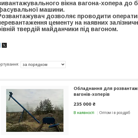
вивантажувального вікна вагона-хопера до 
фасувальної машини.
Розвантажувач дозволяє проводити оператив
перевантаження цементу на наявних залізнич
рівній твердій майданчики під вагоном.
Обладнання для розвантаж
вагонів-хоперів
235 000 ₴
В наявності
Оптом і в роздріб