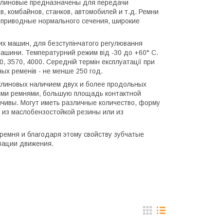
 клиновые предназначены для передачи
, комбайнов, станков, автомобилей и т.д. Ремни
 приводные нормального сечения, широкие
ких машин, для безступінчатого регулювання
машини. Температурний режим від -30 до +60° С.
, 3570, 4000. Середній термін експлуатації при
ых ременів - не менше 250 год.
клиновых наличием двух и более продольных
выми ремнями, большую площадь контактной
йчивы. Могут иметь различные количество, форму
 из маслобензостойкой резины или из
ремня и благодаря этому свойству зубчатые
зации движения.