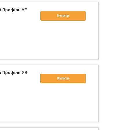
й Профіль УБ
Купити
й Профіль УВ
Купити