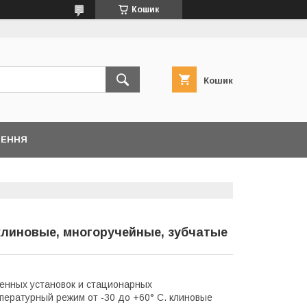
Кошик
Кошик
НЕННЯ
клиновые, многоручейные, зубчатые
енных установок и стационарных
ературный режим от -30 до +60° С. клиновые