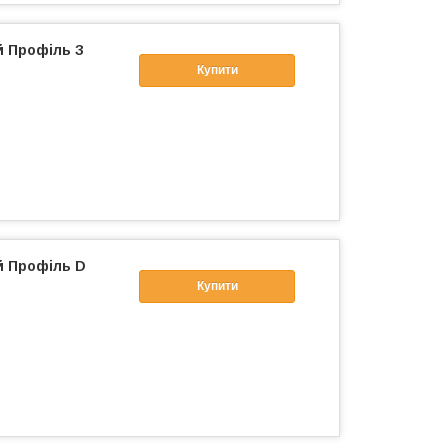
й Профіль З
Купити
й Профіль D
Купити