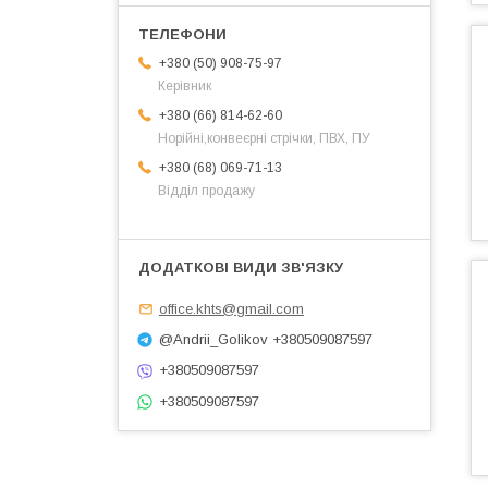
+380 (50) 908-75-97
Керівник
+380 (66) 814-62-60
Норійні,конвеєрні стрічки, ПВХ, ПУ
+380 (68) 069-71-13
Відділ продажу
office.khts@gmail.com
@Andrii_Golikov +380509087597
+380509087597
+380509087597