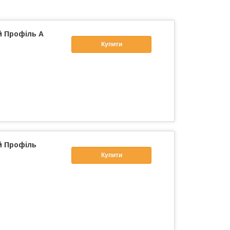
й Профіль А
Купити
й Профіль
Купити