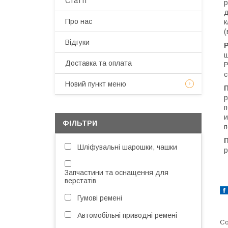
Статті
р
д
Про нас
к
(
Відгуки
ш
Доставка та оплата
Р
с
Новий пункт меню
р
п
и
ФІЛЬТРИ
п
Шліфувальні шарошки, чашки
р
Запчастини та оснащення для
верстатів
Гумові ремені
Автомобільні приводні ремені