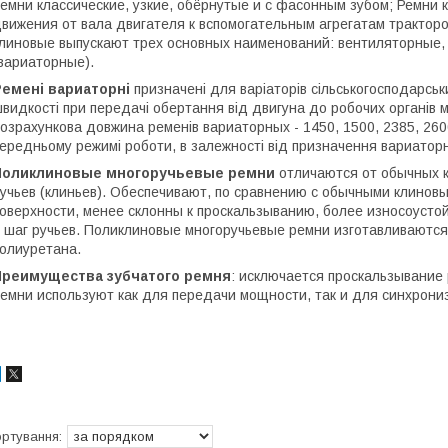
емни классические, узкие, обёрнутые и с фасонным зубом; Ремни
вижения от вала двигателя к вспомогательным агрегатам тракторов
линовые выпускают трех основных наименований: вентиляторные,
вариаторные).
Ремені вариаторні
призначені для варіаторів сільськогосподарсь
видкості при передачі обертання від двигуна до робочих органів 
озрахункова довжина ременів вариаторных - 1450, 1500, 2385, 2600
ередньому режимі роботи, в залежності від призначення вариаторн
Поликлиновые многоручьевые ремни
отличаются от обычных 
учьев (клиньев). Обеспечивают, по сравнению с обычными клино
оверхности, менее склонны к проскальзыванию, более износоусто
 шаг ручьев. Поликлиновые многоручьевые ремни изготавливаются
олиуретана.
Преимущества зубчатого ремня
: исключается проскальзывание 
емни используют как для передачи мощности, так и для синхрони