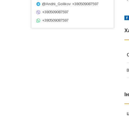
@Andrii_Golikov +380509087597
+380509087597
+380509087597
Х
В
І
Ц