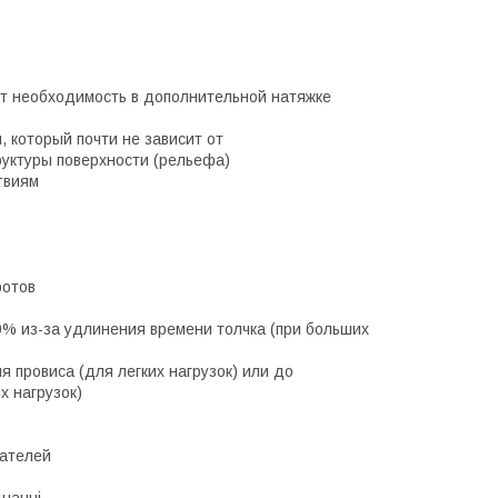
ет необходимость в дополнительной натяжке
, который почти не зависит от
руктуры поверхности (рельефа)
ствиям
ротов
0% из-за удлинения времени толчка (при больших
 провиса (для легких нагрузок) или до
х нагрузок)
гателей
днанні