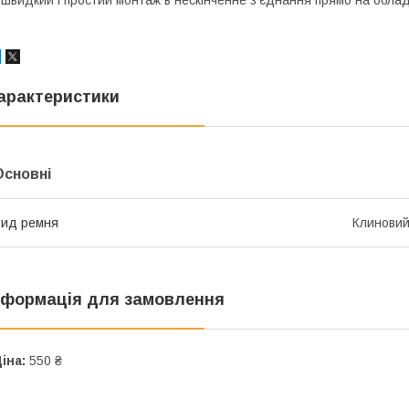
арактеристики
Основні
ид ремня
Клинови
нформація для замовлення
іна:
550 ₴