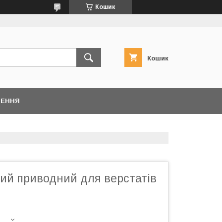
Кошик
Кошик
НЕННЯ
кий приводний для верстатів