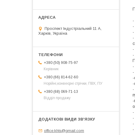
П
-
-
Проспект Індустріальний 11 А,
-
Харків, Україна
-
с
-
-
П
+380 (50) 908-75-97
-
Керівник
-
+380 (66) 814-62-60
-
-
Норійні,конвеєрні стрічки, ПВХ, ПУ
-
+380 (68) 069-71-13
п
Відділ продажу
-
о
-
-
-
-
office.khts@gmail.com
-