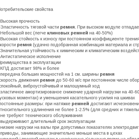
отребительские свойства
 Высокая прочность
 Эластичность тяговой части
ремня
. При высоком модуле отпада
 Небольшой вес (легче
клиновых ремней
на 40-50%)
 Высокая стойкость к износу при постоянном коэффициенте трения
корости
ремня
(удачно подобранная комбинация материала и ст
 Значительная утойчивость к химическим и климатическим воздей
 Антистатическое исполнение
реимущества в эксплуатации
 КПД достигает 98% и более
 передача больших мощностей на 1 см. ширины
ремня
скорость движения
ремня
до 50-60 м/с при постоянном числе обо
спокойный, виброустойчивый и малошумный ход
 эластичное амортизированое снижение ударной нагрузки на 40-6
усковых моментах) и уменьшения касательного усилия на шкивах
постоянные размеры: при натяжке
ремней
достигают исчезновения
тносительного удлинения не более 1-2.5% (для средних и тяжелы
 не требуют технического обслуживания
 выдерживают длительный срок эксплуатации
 низкие нагрузки на валы при допустимых показателях электродви
 приводы, занимающие значительно меньше места в цехах
 швидкий і простий монтаж в нескінченне з'єднання прямо на обла