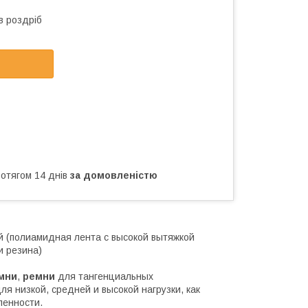
в роздріб
ротягом 14 днів
за домовленістю
ой (полиамидная лента с высокой вытяжкой
и резина)
мни
,
ремни
для тангенциальных
 низкой, средней и высокой нагрузки, как
ленности.