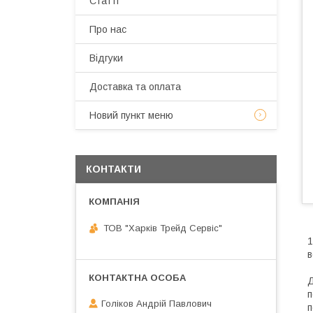
Статті
Про нас
Відгуки
Доставка та оплата
Новий пункт меню
КОНТАКТИ
ТОВ "Харків Трейд Сервіс"
1
в
п
Голіков Андрій Павлович
п