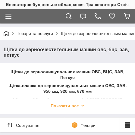
Елеваторне будівельне обладнання. Транспортери Стрічкові
Товари та послуги
Щітки до зерноочестительным машин о
Щітки до зерноочестительным машин овс, бцс, зав,
петкус
Щітки до зерноочищувальних машин ОВС, БЦС, ЗАВ,
Петкус
Щітка-планка до зерноочищувальних машин ОВС, ЗАВ:
950 мм, 920 мм, 670 мм
Щітка-шайба вибросепаратора А. 1.БЦС-100.02.850
(щітка-ролик).
Показати все
Щітка-планка «Петкус-гігант» 1085 мм.
Сортування
0
Фільтри