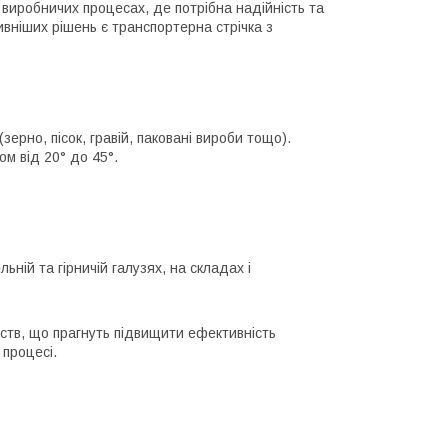
виробничих процесах, де потрібна надійність та
вніших рішень є транспортерна стрічка з
ерно, пісок, гравій, паковані вироби тощо).
ом від 20° до 45°.
ьній та гірничій галузях, на складах і
ств, що прагнуть підвищити ефективність
 процесі.