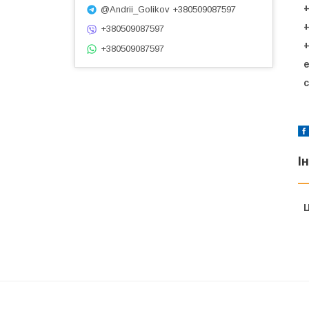
+
@Andrii_Golikov +380509087597
+
+380509087597
+
+380509087597
e
с
І
Ц