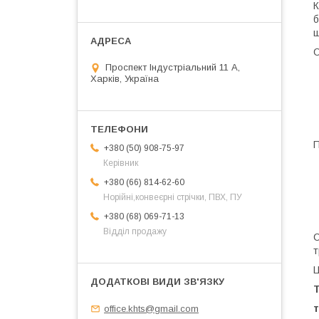
К
б
ш
О
Проспект Індустріальний 11 А,
Харків, Україна
П
+380 (50) 908-75-97
Керівник
+380 (66) 814-62-60
Норійні,конвеєрні стрічки, ПВХ, ПУ
+380 (68) 069-71-13
Відділ продажу
С
т
Ц
office.khts@gmail.com