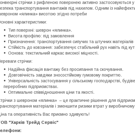
онвеєрні стрічки з рифленою поверхнею активно застосовуються у 
езпека транспортування вантажів під нахилом. Одним із найефекти
евроном «ялинка» висотою згідно потреби
сновні характеристики:
Тип поверхні: шеврон «ялинка».
Висота профілю: під замовлення
Призначення: транспортування сипучих та штучних матеріалів (з
Стійкість до ковзання: забезпечує стабільний рух навіть під кут
Основа: текстильний каркас високої міцності.
ереваги стрічки:
Надійна фіксація вантажу без просипання та скочування.
Довговічність завдяки зносостійкому гумовому покриттю.
Універсальність застосування у сільському господарстві, будівел
переробних підприємствах.
Оптимальне співвідношення ціни та якості.
трічки з шевроном «ялинка» – це практичне рішення для підприєм
ранспортування матеріалів і зменшити ризики втрат у виробничому
іна та оперативність Вас приємно здивують!
ТОВ "Харків
Трейд Серві
с"
телефони
: