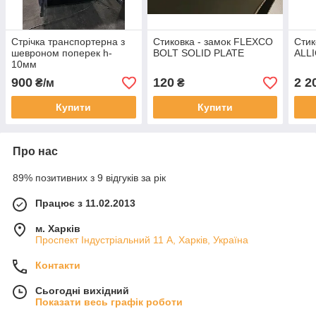
Стрічка транспортерна з
Стиковка - замок FLEXCO
Стик
шевроном поперек h-
BOLT SOLID PLATE
ALL
10мм
900
120
2 2
₴/м
₴
Купити
Купити
Про нас
89% позитивних з 9 відгуків за рік
Працює з 11.02.2013
м. Харків
Проспект Індустріальний 11 А, Харків, Україна
Контакти
Сьогодні вихідний
Показати весь графік роботи