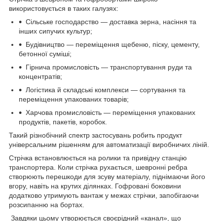
використовується в таких галузях:
Сільське господарство — доставка зерна, насіння та
інших сипучих культур;
Будівництво — переміщення щебеню, піску, цементу,
бетонної суміші;
Гірнича промисловість — транспортування руди та
концентратів;
Логістика й складські комплекси — сортування та
переміщення упакованих товарів;
Харчова промисловість — переміщення упакованих
продуктів, пакетів, коробок.
Такий різнобічний спектр застосувань робить продукт
універсальним рішенням для автоматизації виробничих ліній.
Стрічка встановлюється на ролики та привідну станцію
транспортера. Коли стрічка рухається, шевронні ребра
створюють перешкоди для зсуву матеріалу, піднімаючи його
вгору, навіть на крутих ділянках. Гофровані боковини
додатково утримують вантаж у межах стрічки, запобігаючи
розсипанню на бортах.
Завдяки цьому утворюється своєрідний «канал», що