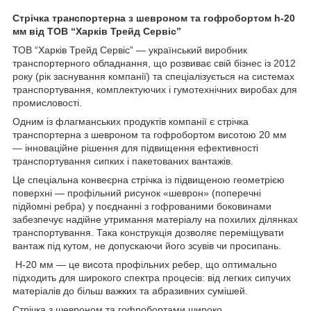
Стрічка транспортерна з шевроном та гофробортом h-
20
мм від ТОВ “Харків Трейд Сервіс”
ТОВ “Харків Трейд Сервіс” — український виробник
транспортерного обладнання, що розвиває свій бізнес із 2012
року (рік заснування компанії) та спеціалізується на системах
транспортування, комплектуючих і гумотехнічних виробах для
промисловості.
Одним із флагманських продуктів компанії є стрічка
транспортерна з шевроном та гофробортом висотою 20 мм
— інноваційне рішення для підвищення ефективності
транспортування сипких і пакетованих вантажів.
Це спеціальна конвеєрна стрічка із підвищеною геометрією
поверхні — профільний рисунок «шеврон» (поперечні
підйомні ребра) у поєднанні з гофрованими боковинами
забезпечує надійне утримання матеріалу на похилих ділянках
транспортування. Така конструкція дозволяє переміщувати
вантаж під кутом, не допускаючи його зсувів чи просипань.
H-20 мм — це висота профільних ребер, що оптимально
підходить для широкого спектра процесів: від легких сипучих
матеріалів до більш важких та абразивних сумішей.
Стрічка з шевроном та гофробортами широко