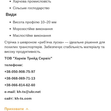
Харчова промисловість
Сільське господарство
Види
Висота профілю 10–20 мм
Морозостійке виконання
Маслостійке виконання
Стрічка з шевроном «риб’яча луска» — ідеальне рішення для
похилих транспортерів. Забезпечує стабільність матеріалу та
високу продуктивність.
ТОВ "Харків
Трейд Серві
с"
телефони
:
+38-050-908-75-97
+38-068-069-71-13
+38-066-814-62-60
e-mail: kh-ts@ukr.net
сайт: kh-ts.com
Приховати