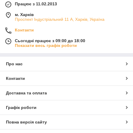
Працює з 11.02.2013
Гарна зносостійкість
м. Харків
Помірна еластичність
Проспект Індустріальний 11 А, Харків, Україна
Застосування:
Контакти
Автомобільна промисловість
Паливні та мастильні системи
Сьогодні працює з 09:00 до 18:00
Показати весь графік роботи
Сільське господарство
Компресорне та насосне обладнання
Формати поставки:
Про нас
Розміри листів: стандартно 500×500 мм, 1000×1000
мм
Контакти
Товщина: від 2мм до 40мм (можливе виготовлення
під замовлення)
Доставка та оплата
Поверхня: гладка або текстурована (рифлена)
Переваги використання МБС пластин:
Графік роботи
Висока довговічність
Повна версія сайту
Економічна ефективність
Широкий спектр застосування