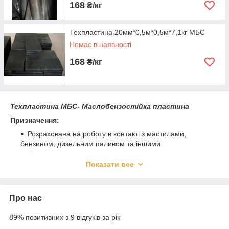
168
₴/кг
Техпластина 20мм*0,5м*0,5м*7,1кг МБС
Немає в наявності
168
₴/кг
Техпластина МБС- Маслобензостійка пластина
Призначення
:
Розрахована на роботу в контакті з мастилами,
бензином, дизельним паливом та іншими
нафтохімічними речовинами.
Показати все
Ідеальна для виготовлення ущільнень, прокладок у
місцях, де відбувається витік чи зберігання
нафтопродуктів.
Про нас
Основні властивості:
Температурний режим: від -30°C до +80°C
89% позитивних з 9 відгуків за рік
Стійкість до дії бензину, мастил, дизпалива