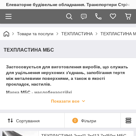
Елеваторне будівельне обладнання. Транспортери Стрічкові
Товари та послуги
ТЕХПЛАСТИНА
ТЕХПЛАСТИНА 
ТЕХПЛАСТИНА МБС
Застосовується для виготовлення виробів, що служать
для ущільнення нерухомих з'єднань, запобігання тертя
між металевими поверхнями, а також в якості
прокладок, настилів.
Марка МБС - маслобензостійкі
Від 1мм до 6мм техпластина представлена в рулонах.
Показати все
Ширина - 1300 мм
Вага рулону - 48-55 кг
Від 8мм до 40 мм техпластина представлена в листах.
Сортування
0
Фільтри
Розмір листа- 1000 мм х 1000 мм
Технічні характеристики:
ТЕХПЛАСТИНА 2мм*1.3м*13.7м*50кг МБС