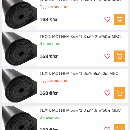
Щільність - 1,4 г/см3
Під замовлення
Відносне подовження при розриві - 250%
Межа міцності на розрив - 4,0 MPa
168
₴/кг
Твердість - 65+/-5 Shore A
ТЕХПЛАСТИНА 3мм*1.3 м*9.2 м*50кг МБС
В наявності
168
₴/кг
ТЕХПЛАСТИНА 4мм*1.3м*6.9м*50кг МБС
Під замовлення
168
₴/кг
ТЕХПЛАСТИНА 6мм*1.3 м*4.6 м*50кг МБС
В наявності
168