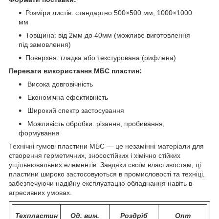
Розміри листів: стандартно 500×500 мм, 1000×1000
мм
Товщина: від 2мм до 40мм (можливе виготовлення
під замовлення)
Поверхня: гладка або текстурована (рифлена)
Переваги використання МБС пластин:
Висока довговічність
Економічна ефективність
Широкий спектр застосування
Можливість обробки: різання, пробивання,
формування
Технічні гумові пластини МБС — це незамінні матеріали для
створення герметичних, зносостійких і хімічно стійких
ущільнювальних елементів. Завдяки своїм властивостям, ці
пластини широко застосовуються в промисловості та техніці,
забезпечуючи надійну експлуатацію обладнання навіть в
агресивних умовах.
Техпластин
Од. вим.
Роздріб
Опт