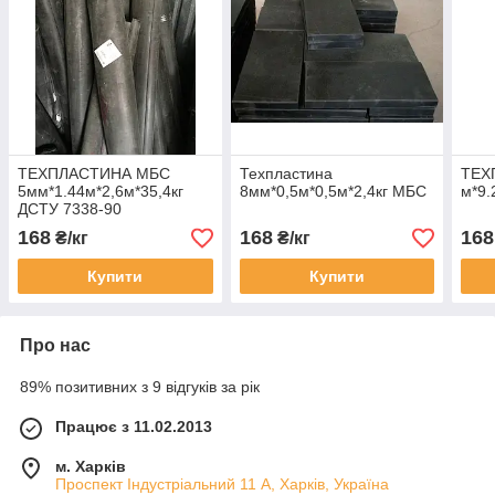
ТЕХПЛАСТИНА МБС
Техпластина
ТЕХ
5мм*1.44м*2,6м*35,4кг
8мм*0,5м*0,5м*2,4кг МБС
м*9.
ДСТУ 7338-90
168
168
168
₴/кг
₴/кг
Купити
Купити
Про нас
89% позитивних з 9 відгуків за рік
Працює з 11.02.2013
м. Харків
Проспект Індустріальний 11 А, Харків, Україна