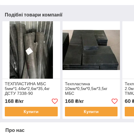
Подібні товари компанії
ТЕХПЛАСТИНА МБС
Техпластина
Техп
5мм*1.44м*2,6м*35,4кг
10мм*0,5м*0,5м*3,5кг
2.0м
ДСТУ 7338-90
МБС
ТМК
168
168
60
₴/кг
₴/кг
₴
Купити
Купити
Про нас