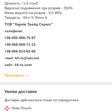
Щільність - 1,4 г/см3
Відносне подовження при розриві - 250%
Межа міцності на розрив - 4,0 MPa
Твердість - 65+/-5 Shore A
ТО
В
"Харк
і
в Трейд Серв
і
с"
телефони
:
+38-050-908-75-97
+38-068-069-71-13
+38-066-814-62-60
-mail: kh-ts@ukr.net
сайт: kh-ts.com
Приховати
Умови доставки
Доставка здійснюється тільки по передоплаті.
Нова Пошта