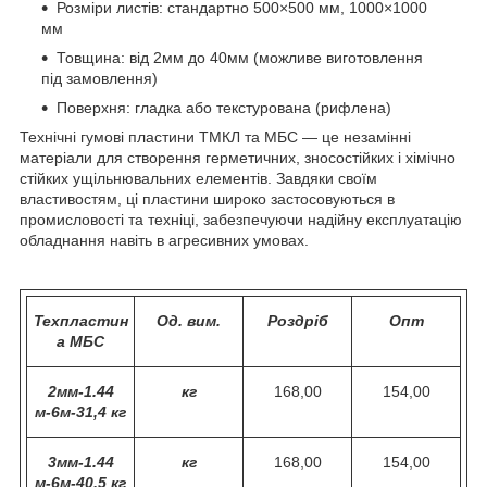
Розміри листів: стандартно 500×500 мм, 1000×1000
мм
Товщина: від 2мм до 40мм (можливе виготовлення
під замовлення)
Поверхня: гладка або текстурована (рифлена)
Технічні гумові пластини ТМКЛ та МБС — це незамінні
матеріали для створення герметичних, зносостійких і хімічно
стійких ущільнювальних елементів. Завдяки своїм
властивостям, ці пластини широко застосовуються в
промисловості та техніці, забезпечуючи надійну експлуатацію
обладнання навіть в агресивних умовах.
Техпластин
Од. вим.
Роздріб
Опт
а МБС
2мм-1.44
кг
168,00
154,00
м-6м-31,4 кг
3мм-1.44
кг
168,00
154,00
м-6м-40,5 кг