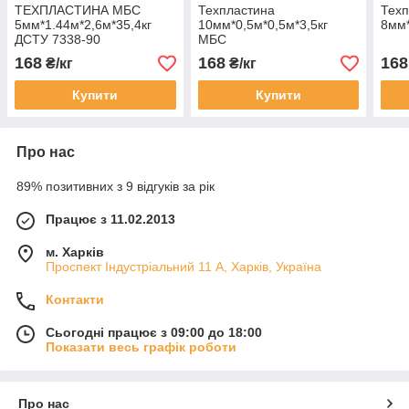
ТЕХПЛАСТИНА МБС
Техпластина
Техп
5мм*1.44м*2,6м*35,4кг
10мм*0,5м*0,5м*3,5кг
8мм*
ДСТУ 7338-90
МБС
168
168
168
₴/кг
₴/кг
Купити
Купити
Про нас
89% позитивних з 9 відгуків за рік
Працює з 11.02.2013
м. Харків
Проспект Індустріальний 11 А, Харків, Україна
Контакти
Сьогодні працює з 09:00 до 18:00
Показати весь графік роботи
Про нас