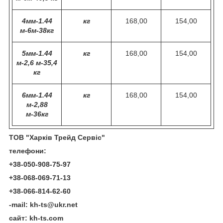
4мм-1.44
кг
168,00
154,00
м-6м-38кг
5мм-1.44
кг
168,00
154,00
м-2,6 м-35,4
кг
6мм-1.44
кг
168,00
154,00
м-2,88
м-36кг
ТО
В
"Харк
і
в Трейд Серв
і
с"
телефони
:
+38-050-908-75-97
+38-068-069-71-13
+38-066-814-62-60
-mail: kh-ts@ukr.net
сайт: kh-ts.com