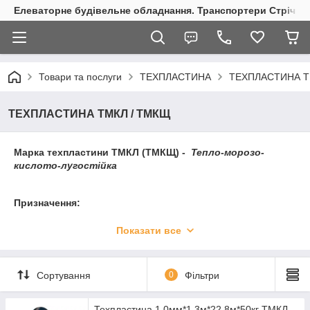
Елеваторне будівельне обладнання. Транспортери Стрічкові
Товари та послуги
ТЕХПЛАСТИНА
ТЕХПЛАСТИНА Т
ТЕХПЛАСТИНА ТМКЛ / ТМКЩ
Марка техпластини ТМКЛ (ТМКЩ) -
Тепло-морозо-
кислото-лугостійка
Призначення:
Застосовується для виготовлення прокладок,
Показати все
ущільнень, настилів.
Стійка до дії кислот, лугів, солей, атмосферних
впливів.
Сортування
0
Фільтри
Використовується в умовах перепадів
температур — як на відкритому повітрі, так і у
Техпластина 1.0мм*1.3м*22.8м*50кг ТМКЛ