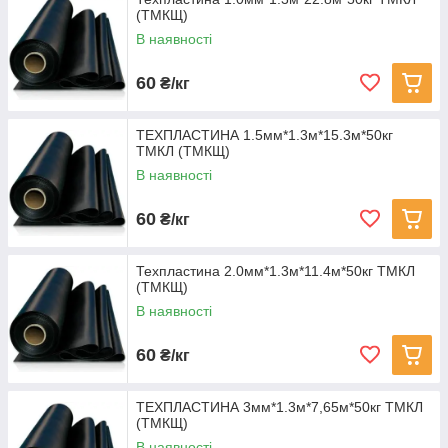
виробничих приміщеннях.
(ТМКЩ)
Основні властивості:
В наявності
Температурний режим: від -45°C до +80°C
60
₴/кг
Висока хімічна стійкість
Стійкість до старіння та ультрафіолету
ТЕХПЛАСТИНА 1.5мм*1.3м*15.3м*50кг
Гнучкість навіть при низьких температурах
ТМКЛ (ТМКЩ)
Застосування:
В наявності
Хімічна промисловість
60
Харчова промисловість (обмежено, залежно від
₴/кг
рецептури)
Металургія
Техпластина 2.0мм*1.3м*11.4м*50кг ТМКЛ
(ТМКЩ)
Машинобудування
В наявності
Від 1мм до 6мм техпластина представлена в рулонах.
Ширина - 1300 мм
60
₴/кг
Вага рулону - 48-55 кг
Від 8мм до 40 мм техпластина представлена в
листах.
ТЕХПЛАСТИНА 3мм*1.3м*7,65м*50кг ТМКЛ
Розмір листа- 1000 мм х 1000 мм
(ТМКЩ)
Технічні характеристики:
В наявності