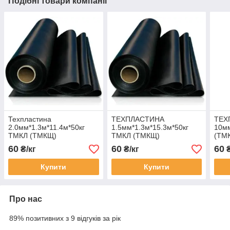
Подібні товари компанії
Техпластина
ТЕХПЛАСТИНА
ТЕХ
2.0мм*1.3м*11.4м*50кг
1.5мм*1.3м*15.3м*50кг
10мм
ТМКЛ (ТМКЩ)
ТМКЛ (ТМКЩ)
(ТМ
60
60
60
₴/кг
₴/кг
₴
Купити
Купити
Про нас
89% позитивних з 9 відгуків за рік