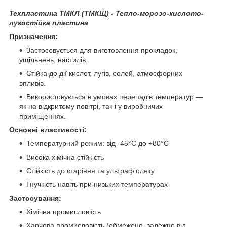
Техпластина ТМКЛ (ТМКЩ) - Тепло-морозо-кислото-
лугостійка пластина
Призначення:
Застосовується для виготовлення прокладок,
ущільнень, настилів.
Стійка до дії кислот, лугів, солей, атмосферних
впливів.
Використовується в умовах перепадів температур —
як на відкритому повітрі, так і у виробничих
приміщеннях.
Основні властивості:
Температурний режим: від -45°C до +80°C
Висока хімічна стійкість
Стійкість до старіння та ультрафіолету
Гнучкість навіть при низьких температурах
Застосування:
Хімічна промисловість
Харчова промисловість (обмежено, залежно від