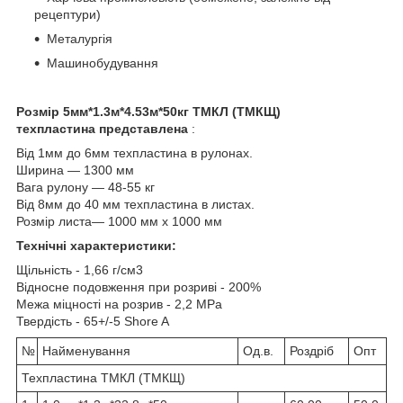
рецептури)
Металургія
Машинобудування
Розмір 5мм*1.3м*4.53м*50кг ТМКЛ (ТМКЩ)
техпластина представлена
:
Від 1мм до 6мм техпластина в рулонах.
Ширина ― 1300 мм
Вага рулону ― 48-55 кг
Від 8мм до 40 мм техпластина в листах.
Розмір листа― 1000 мм х 1000 мм
Технічні характеристики:
Щільність - 1,66 г/см3
Відносне подовження при розриві - 200%
Межа міцності на розрив - 2,2 MPa
Твердість - 65+/-5 Shore A
№
Найменування
Од.в.
Роздріб
Опт
Техпластина ТМКЛ (ТМКЩ)