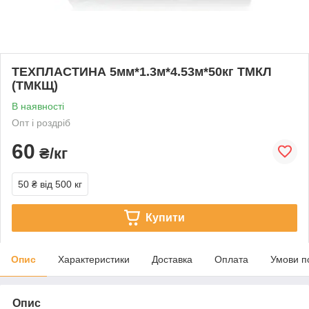
ТЕХПЛАСТИНА 5мм*1.3м*4.53м*50кг ТМКЛ
(ТМКЩ)
В наявності
Опт і роздріб
60
₴/кг
50 ₴
від 500 кг
Купити
Опис
Характеристики
Доставка
Оплата
Умови п
Опис