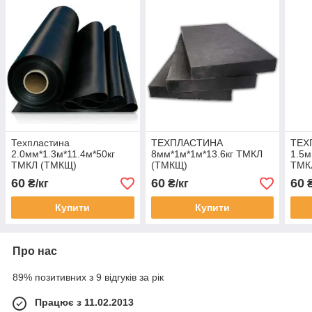
Техпластина
ТЕХПЛАСТИНА
ТЕХ
2.0мм*1.3м*11.4м*50кг
8мм*1м*1м*13.6кг ТМКЛ
1.5м
ТМКЛ (ТМКЩ)
(ТМКЩ)
ТМК
60
60
60
₴/кг
₴/кг
₴
Купити
Купити
Про нас
89% позитивних з 9 відгуків за рік
Працює з 11.02.2013