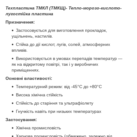
Техпластина ТМКЛ (ТМКЩ)- Тепло-морозо-кислото-
лугостійка пластина
Призначення:
Застосовується для виготовлення прокладок,
ущільнень, настилів.
Стійка до дії кислот, лугів, солей, атмосферних
впливів.
Використовується в умовах перепадів температур —
як на відкритому повітрі, так і у виробничих
приміщеннях.
Основні властивості:
Температурний режим: від -45°C до +80°C
Висока хімічна стійкість
Стійкість до старіння та ультрафіолету
Гнучкість навіть при низьких температурах
Застосування:
Хімічна промисловість
Харчова промисловість (обмежено, залежно від