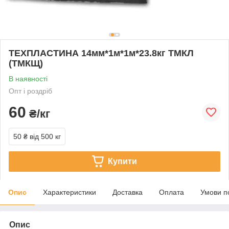
ТЕХПЛАСТИНА 14мм*1м*1м*23.8кг ТМКЛ
(ТМКЩ)
В наявності
Опт і роздріб
60
₴/кг
50 ₴
від 500 кг
Купити
Опис
Характеристики
Доставка
Оплата
Умови п
Опис