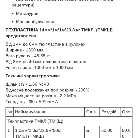
рецептури)
Металургія
Машинобудування
ТЕХПЛАСТИНА 14мм*1м*1м*23.8 кг ТМКЛ (ТМКЩ)
представлена:
Від 1мм до 6мм техпластина в рулонах.
Ширина - 1300 мм
Вага рулону - 48-55 кг
Від 8мм до 40 мм техпластина в листах.
Розмір листа- 1000 мм х 1000 мм
Технічні характеристики:
Щільність - 1,66 г/см3
Відносне подовження при розриві - 200%
Межа міцності на розрив - 2,2 MPa
Твердість - 65+/-5 Shore A
№
Найменування
Од.в.
Роздріб
Опт
Техпластина ТМКЛ (ТМКЩ)
1
1.0мм*1.3м*22.8м*50кг
кг
60.00
50.0
ТМКЛ (ТМКЩ)
0