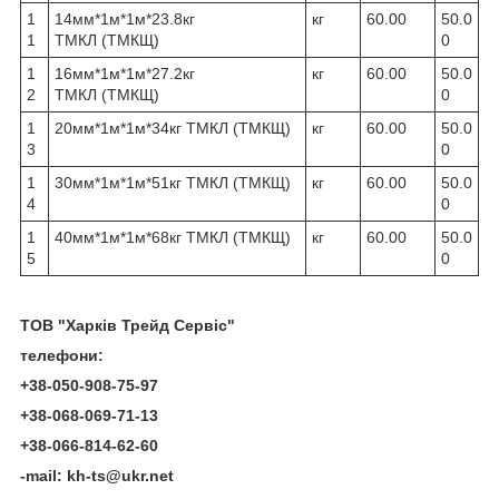
1
14мм*1м*1м*23.8кг
кг
60.00
50.0
1
ТМКЛ (ТМКЩ)
0
1
16мм*1м*1м*27.2кг
кг
60.00
50.0
2
ТМКЛ (ТМКЩ)
0
1
20мм*1м*1м*34кг ТМКЛ (ТМКЩ)
кг
60.00
50.0
3
0
1
30мм*1м*1м*51кг ТМКЛ (ТМКЩ)
кг
60.00
50.0
4
0
1
40мм*1м*1м*68кг ТМКЛ (ТМКЩ)
кг
60.00
50.0
5
0
ТО
В
"Харк
і
в Трейд Серв
і
с"
телефони
:
+38-050-908-75-97
+38-068-069-71-13
+38-066-814-62-60
-mail: kh-ts@ukr.net