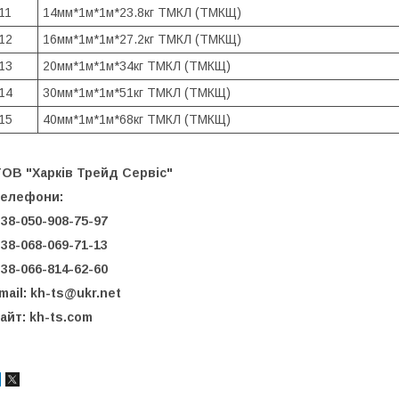
11
14мм*1м*1м*23.8кг ТМКЛ (ТМКЩ)
12
16мм*1м*1м*27.2кг ТМКЛ (ТМКЩ)
13
20мм*1м*1м*34кг ТМКЛ (ТМКЩ)
14
30мм*1м*1м*51кг ТМКЛ (ТМКЩ)
15
40мм*1м*1м*68кг ТМКЛ (ТМКЩ)
ТО
В
"Харк
і
в Трейд Серв
і
с"
телефони
:
38-050-908-75-97
38-068-069-71-13
38-066-814-62-60
mail: kh-ts@ukr.net
айт: kh-ts.com