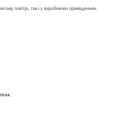
итому повітрі, так і у виробничих приміщеннях.
влена
: