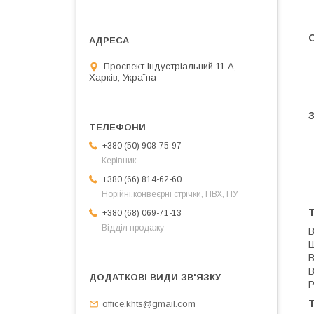
О
Проспект Індустріальний 11 А,
Харків, Україна
+380 (50) 908-75-97
Керівник
+380 (66) 814-62-60
Норійні,конвеєрні стрічки, ПВХ, ПУ
+380 (68) 069-71-13
Відділ продажу
В
В
В
Р
Т
office.khts@gmail.com