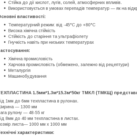
Стійка до дії кислот, лугів, солей, атмосферних впливів.
Використовується в умовах перепадів температур — як на відкр
сновні властивості:
Температурний режим: від -45°C до +80°C
Висока хімічна стійкість
Стійкість до старіння та ультрафіолету
Гнучкість навіть при низьких температурах
Застосування:
Хімічна промисловість
Харчова промисловість (обмежено, залежно від рецептури)
Металургія
Машинобудування
ТЕХПЛАСТИНА 1.5мм*1.3м*15.3м*50кг ТМКЛ (ТМКЩ) предста
ід 1мм до 6мм техпластина в рулонах.
Ширина ― 1300 мм
ага рулону ― 48-55 кг
ід 8мм до 40 мм техпластина в листах.
озмір листа― 1000 мм х 1000 мм
ехнічні характеристики: