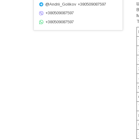
Щ
@Andrii_Golikov +380509087597
В
+380509087597
М
Т
+380509087597