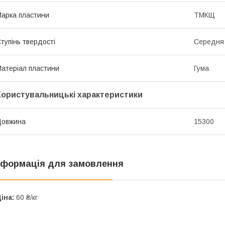
арка пластини
ТМКЩ
тупінь твердості
Середня
атеріал пластини
Гума
Користувальницькі характеристики
Довжина
15300
нформація для замовлення
іна:
60 ₴/кг