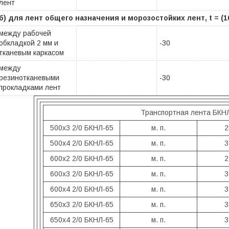
лент
б) для лент общего назначения и морозостойких лент, t = (10
между рабочей
обкладкой 2 мм и
-30
тканевым каркасом
между
резинотканевыми
-30
прокладками лент
Транспортная лента БКНЛ
500х3 2/0 БКНЛ-65
м. п.
2
500х4 2/0 БКНЛ-65
м. п.
3
600х2 2/0 БКНЛ-65
м. п.
2
600х3 2/0 БКНЛ-65
м. п.
3
600х4 2/0 БКНЛ-65
м. п.
3
650х3 2/0 БКНЛ-65
м. п.
3
650х4 2/0 БКНЛ-65
м. п.
3