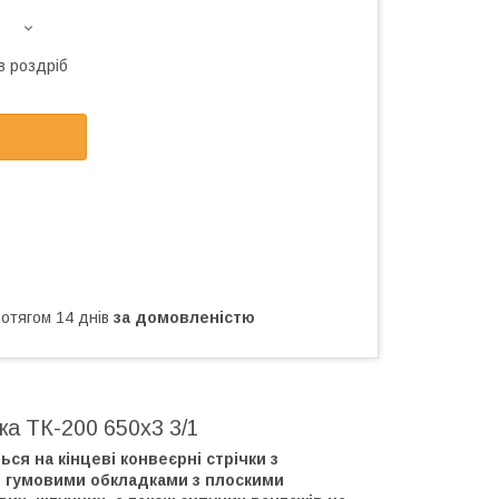
в роздріб
ротягом 14 днів
за домовленістю
ка ТК-200 650х3 3/1
я на кінцеві конвеєрні стрічки з
 гумовими обкладками з плоскими