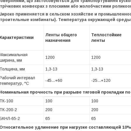
оверхнями, що застосовуються для транспортування кускови
стрічкових конвеєрах з плоскими або жолобчастими роликоо
Широко применяется в сельском хозяйстве и промышленнос
строительные комбинаты). Температура окружающей сред
Ленты общего
Теплостойкие
Характеристики
назначения
ленты
Максимальная
1200
1200
ширина, мм
Толщина, мм
1,3-13
1,3-13
Рабочий интервал
-45...+60
-25...+120
температур, °C
Номинальная прочность при разрыве тяговой прокладки по о
ТК-100
100
100
ТК-200-2
200
200
БКНЛ-65-2
65
65
Относительное удлинение при нагрузке составляющей 10% 