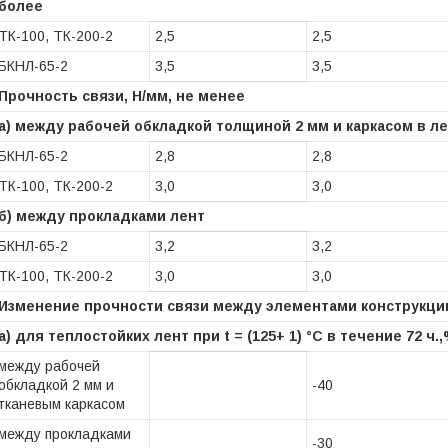
более
ТК-100, ТК-200-2
2,5
2,5
БКНЛ-65-2
3,5
3,5
Прочность связи, Н/мм, не менее
а) между рабочей обкладкой толщиной 2 мм и каркасом в л
БКНЛ-65-2
2,8
2,8
ТК-100, ТК-200-2
3,0
3,0
б) между прокладками лент
БКНЛ-65-2
3,2
3,2
ТК-100, ТК-200-2
3,0
3,0
Изменение прочности связи между элементами конструкции
а) для теплостойких лент при t = (125+ 1) °C в течение 72 ч.
между рабочей
обкладкой 2 мм и
-40
тканевым каркасом
между прокладками
-30