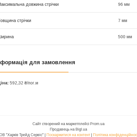
аксимальна довжина стрічки
96 мм
овщина стрічки
7 мм
Ширина
500 мм
нформація для замовлення
іна:
592,32 ₴/пог.м
Сайт створений на маркетплейсі
Prom.ua
Продавець на Bigl.ua
ТОВ "Харків Трейд Сервіс" |
Поскаржитися на контент
|
Політика конфіденційнос