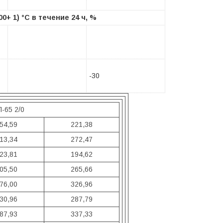
0+ 1) °С в течение 24 ч, %
-30
-65 2/0
54,59
221,38
13,34
272,47
23,81
194,62
05,50
265,66
76,00
326,96
30,96
287,79
87,93
337,33