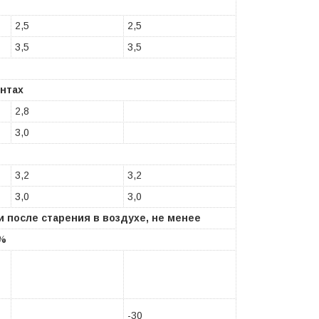
2,5
2,5
3,5
3,5
ентах
2,8
3,0
3,2
3,2
3,0
3,0
 после старения в воздухе, не менее
,%
-30