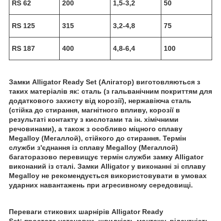
RS 62
200
1,5-3,2
50
RS 125
315
3,2-4,8
75
RS 187
400
4,8-6,4
100
Замки Alligator Ready Set (Алігатор)
виготовляються з
таких матеріалів як: сталь (з гальванічним покриттям для
додаткового захисту від корозії), нержавіюча сталь
(стійка до стирання, магнітного впливу, корозії в
результаті контакту з кислотами та ін. хімічними
речовинами), а також з особливо міцного сплаву
Megalloy (Мегаллой), стійкого до стирання. Термін
служби з'єднання із сплаву Megalloy (Мегаллой)
багаторазово перевищує термін служби замку Alligator
виконаний із сталі. Замки Alligator у виконанні зі сплаву
Megalloy не рекомендується використовувати в умовах
ударних навантажень при агресивному середовищі.
Переваги стикових шарнірів Alligator Ready