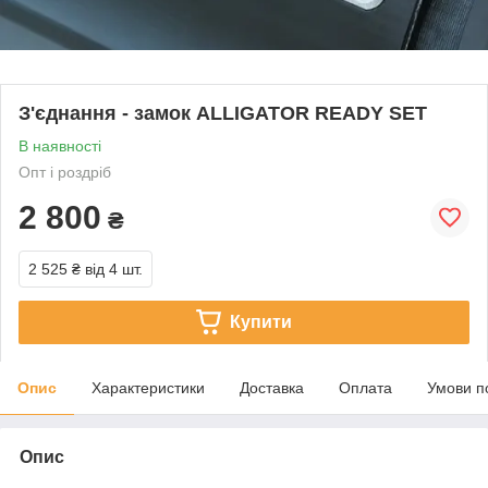
З'єднання - замок ALLIGATOR READY SET
В наявності
Опт і роздріб
2 800
₴
2 525 ₴
від 4 шт.
Купити
Опис
Характеристики
Доставка
Оплата
Умови п
Опис