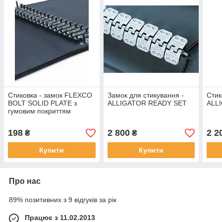
Стиковка - замок FLEXCO
Замок для стикування -
Стик
BOLT SOLID PLATE з
ALLIGATOR READY SET
ALL
гумовим покриттям
198
2 800
2 2
₴
₴
Купити
Купити
Про нас
89% позитивних з 9 відгуків за рік
Працює з 11.02.2013