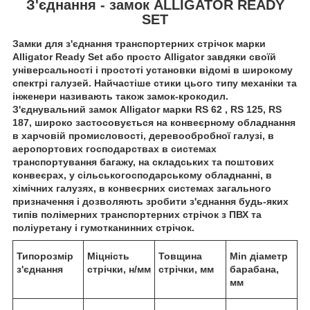
З'єднання - замок ALLIGATOR READY
SET
Замки для з'єднання транспортерних стрічок марки
Alligator Ready Set або просто Alligator завдяки своїй
універсальності і простоті установки відомі в широкому
спектрі галузей. Найчастіше стики цього типу механіки та
інженери називають також замок-крокодил.
З'єднувальний замок Alligator марки RS 62 , RS 125, RS
187, широко застосовується на конвеєрному обладнання
в харчовій промисловості, деревообробної галузі, в
аеропортових господарствах в системах
транспортування багажу, на складських та поштових
конвеєрах, у сільськогосподарському обладнанні, в
хімічних галузях, в конвеєрних системах загального
призначення і дозволяють зробити з'єднання будь-яких
типів полімерних транспортерних стрічок з ПВХ та
поліуретану і гумотканинних стрічок.
Типорозмір
Міцність
Товщина
Min діаметр
з'єднання
стрічки, н/мм
стрічки, мм
барабана,
мм