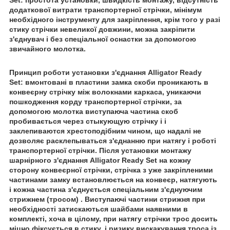
Set:
простота установки, швидкість монтажу, відсутність
додаткової витрати транспортерної стрічки, мінімум
необхідного інструменту для закріплення, крім того у разі
стику стрічки невеликої довжини, можна закріпити
з'єднувач і без спеціальної оснастки за допомогою
звичайного молотка.
Принцип роботи установки з'єднання Alligator Ready
Set:
вмонтовані в пластини замка скоби проникають в
конвеєрну стрічку між волокнами каркаса, уникаючи
пошкодження корду транспортерної стрічки, за
допомогою молотка виступаюча частина скоб
пробивається через стыкующую стрічку і і
заклепиваются хрестоподібним чином, що надалі не
дозволяє расклепываться з'єднанню при натягу і роботі
транспортерної стрічки. Після установки монтажу
шарнірного з'єднання Alligator Ready Set на кожну
сторону конвеєрної стрічки, стрічка з уже закріпленими
частинами замку встановлюється на конвеєр, натягують
і кожна частина з'єднується спеціальним з'єднуючим
стрижнем (тросом) . Виступаючі частини стрижня при
необхідності затискаються шайбами наявними в
комплекті, хоча в цілому, при натягу стрічки трос досить
міцно фіксується в стику, і ризику вискакування троса із