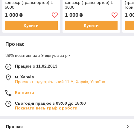
конвеєр (транспортер) L-
конвеєр (транспортер) L-
(тра
5000
3000
гори
стац
1 000
1 000
1 0
₴
₴
Купити
Купити
Про нас
89% позитивних з 9 відгуків за рік
Працює з 11.02.2013
м. Харків
Проспект Індустріальний 11 А, Харків, Україна
Контакти
Сьогодні працює з 09:00 до 18:00
Показати весь графік роботи
Про нас