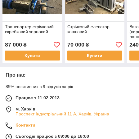
Транспортер стрічковий
Стрічковий елеватор
Виго
скребковий зерновий
ковшовий
(вир
ланц
87 000
70 000
240
₴
₴
Купити
Купити
Про нас
89% позитивних з 9 відгуків за рік
Працює з 11.02.2013
м. Харків
Проспект Індустріальний 11 А, Харків, Україна
Контакти
Сьогодні працює з 09:00 до 18:00