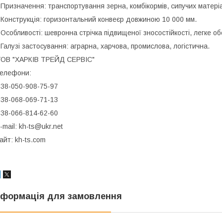
 Призначення: транспортування зерна, комбікормів, сипучих матеріал
 Конструкція: горизонтальний конвеєр довжиною 10 000 мм.
 Особливості: шевронна стрічка підвищеної зносостійкості, легке об
 Галузі застосування: аграрна, харчова, промислова, логістична.
ОВ "ХАРКІВ ТРЕЙД СЕРВІС"
елефони:
38-050-908-75-97
38-068-069-71-13
38-066-814-62-60
-mail: kh-ts@ukr.net
айт: kh-ts.com
нформація для замовлення