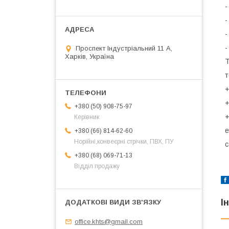
-
-
-
-
Проспект Індустріальний 11 А,
Харків, Україна
Т
т
+
+
+380 (50) 908-75-97
+
Керівник
e
+380 (66) 814-62-60
Норійні,конвеєрні стрічки, ПВХ, ПУ
с
+380 (68) 069-71-13
Відділ продажу
І
office.khts@gmail.com