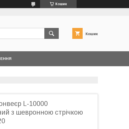
Кошик
Кошик
НЕННЯ
онвеєр L-10000
ний з шевронною стрічкою
20