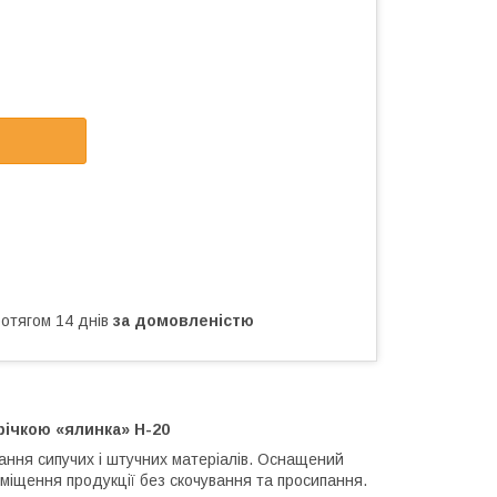
ротягом 14 днів
за домовленістю
річкою «ялинка» Н-20
ання сипучих і штучних матеріалів. Оснащений
еміщення продукції без скочування та просипання.