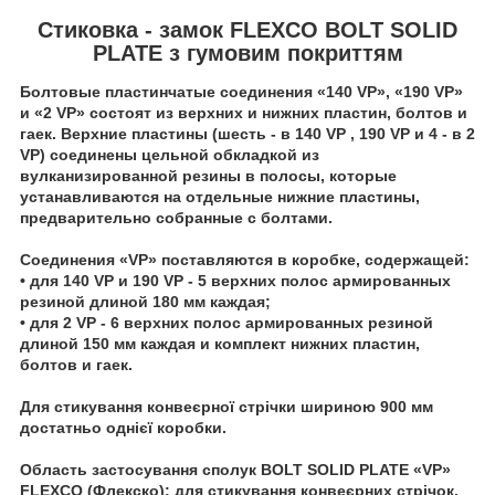
Стиковка - замок FLEXCO BOLT SOLID
PLATE з гумовим покриттям
Болтовые пластинчатые соединения «140 VP», «190 VP»
и «2 VP» состоят из верхних и нижних пластин, болтов и
гаек. Верхние пластины (шесть - в 140 VP , 190 VP и 4 - в 2
VP) соединены цельной обкладкой из
вулканизированной резины в полосы, которые
устанавливаются на отдельные нижние пластины,
предварительно собранные с болтами.
Соединения «VP» поставляются в коробке, содержащей:
• для 140 VP и 190 VP - 5 верхних полос армированных
резиной длиной 180 мм каждая;
• для 2 VP - 6 верхних полос армированных резиной
длиной 150 мм каждая и комплект нижних пластин,
болтов и гаек.
Для стикування конвеєрної стрічки шириною 900 мм
достатньо однієї коробки.
Область застосування сполук BOLT SOLID PLATE «VP»
FLEXCO (Флекско): для стикування конвеєрних стрічок,