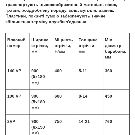
транспортують высокоабразивный матеріал: пісок,
гравій, роздроблену породу, сіль, вугілля, вапняк.
Пластини, покриті гумою забезпечують значне
збільшення терміну служби з'єднання.
Власний
Ширина
Міцність
Товщина
Min
номер
стрічки,
стрічки,
стрічки,
діаметр
мм
Н/мм
мм
барабана,
мм
140 VP
900
400
5-11
360
(5х180
мм)
190 VP
900
600
8-14
450
(5х180
мм)
2VP
900
750
14-21
760
(6х150
мм)