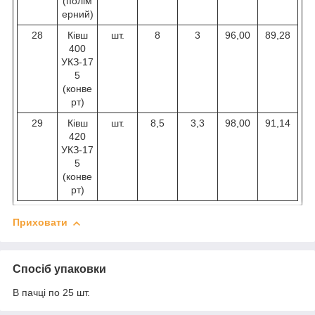
(полім
ерний)
28
Ківш
шт.
8
3
96,00
89,28
400
УКЗ-17
5
(конве
рт)
29
Ківш
шт.
8,5
3,3
98,00
91,14
420
УКЗ-17
5
(конве
рт)
Приховати
Спосіб упаковки
В пачці по 25 шт.