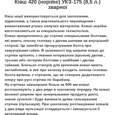
Ківш 420 (норійні) УКЗ-175 (8,5 л.)
зварної
Ківш норії використовується для захоплення,
піднесення, а також вертикального переміщення і
вивантаження різних сипучих матеріалів. Ковші норійні
виготовляються за спеціальною технологією.
Ковші прикріплюють до стрічки спеціальними болтами,
які мають плоску головку з двома шипами на внутрішній
стороні. Це запобігає прокручування болта при
закручуванні гайки. В залежності від ширини ковші до
стрічки кріплять з певним інтервалом (кроком) двома ,
трьома або чотирма болтами з шайбами і двома
гайками. Близько отворів для кріплення ковші мають
заглиблення, в яке при затиску входить плоска головка
болта врівень з стрічкою, що не створює додаткового
опору при русі стрічки по барабану.
На стрічках завширшки більш як 600 мм ковші
розташовують у два ряди в шаховому порядку. На ковші
великої ширини при зачерпывании продукту діють
значні зусилля і буде виникати деяка гальмування
стрічки (пульсація). При шаховому розташуванні ковшів
у два ряди пульсація згладжується і зменшується її
негативний вплив.