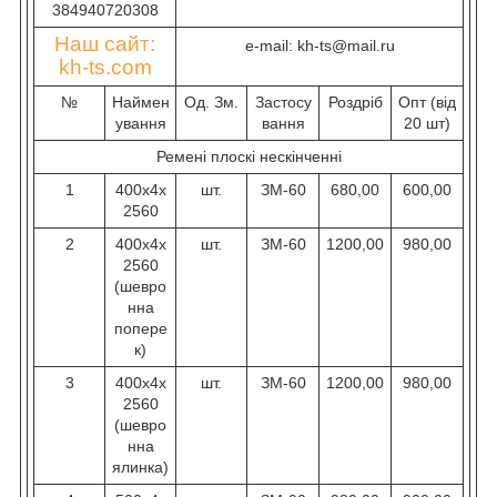
384940720308
Наш сайт:
e-mail: kh-ts@mail.ru
kh-ts.com
№
Наймен
Од. Зм.
Застосу
Роздріб
Опт (від
ування
вання
20 шт)
Ремені плоскі нескінченні
1
400х4х
шт.
ЗМ-60
680,00
600,00
2560
2
400х4х
шт.
ЗМ-60
1200,00
980,00
2560
(шевро
нна
попере
к)
3
400х4х
шт.
ЗМ-60
1200,00
980,00
2560
(шевро
нна
ялинка)