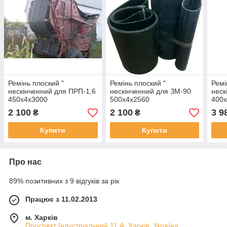
Ремінь плоский "
Ремінь плоский "
Ремі
нескінченний для ПРП-1,6
нескінченний для ЗМ-90
неск
450х4х3000
500х4х2560
400
2 100
2 100
3 9
₴
₴
Купити
Купити
Про нас
89% позитивних з 9 відгуків за рік
Працює з 11.02.2013
м. Харків
Проспект Індустріальний 11 А, Харків, Україна