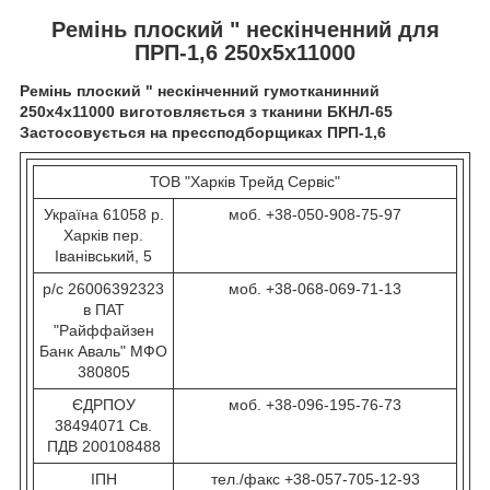
Ремінь плоский " нескінченний для
ПРП-1,6 250х5х11000
Ремінь плоский " нескінченний гумотканинний
250х4х11000 виготовляється з тканини БКНЛ-65
Застосовується на прессподборщиках ПРП-1,6
ТОВ "Харків Трейд Сервіс"
Україна 61058 р.
моб. +38-050-908-75-97
Харків пер.
Іванівський, 5
р/с 26006392323
моб. +38-068-069-71-13
в ПАТ
"Райффайзен
Банк Аваль" МФО
380805
ЄДРПОУ
моб. +38-096-195-76-73
38494071 Св.
ПДВ 200108488
ІПН
тел./факс +38-057-705-12-93