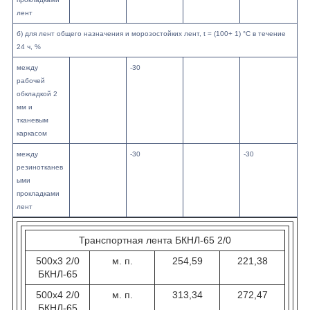
лент
б) для лент общего назначения и морозостойких лент, t = (100+ 1) °С в течение
24 ч, %
между
-30
рабочей
обкладкой 2
мм и
тканевым
каркасом
между
-30
-30
резинотканев
ыми
прокладками
лент
Транспортная лента БКНЛ-65 2/0
500х3 2/0
м. п.
254,59
221,38
БКНЛ-65
500х4 2/0
м. п.
313,34
272,47
БКНЛ-65