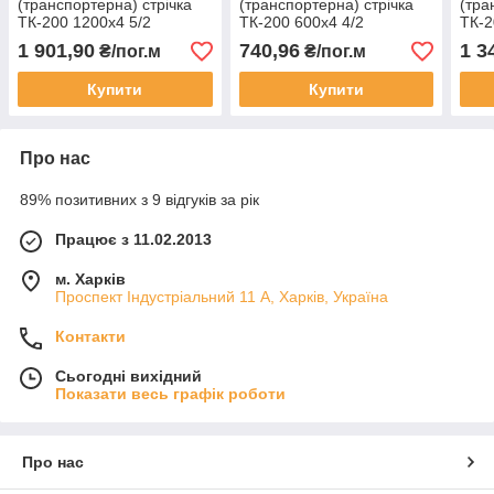
(транспортерна) стрічка
(транспортерна) стрічка
(тра
ТК-200 1200х4 5/2
ТК-200 600х4 4/2
ТК-2
1 901,90
740,96
1 3
₴/пог.м
₴/пог.м
Купити
Купити
Про нас
89% позитивних з 9 відгуків за рік
Працює з 11.02.2013
м. Харків
Проспект Індустріальний 11 А, Харків, Україна
Контакти
Сьогодні вихідний
Показати весь графік роботи
Про нас