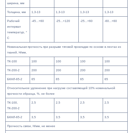
ширина, мм
Толщина, мм
1,3-13
1,3-13
1,3-13
1,3-13
Рабочий
-45...+60
-25...+120
-25...+60
-60...+60
интервал
температур, °
C
Номинальная прочность при разрыве тяговой прокладки по основе в лентах из
тканей, Н/мм,
ТК-100
100
100
100
100
ТК-200-2
200
200
200
200
БКНЛ-65-2
65
65
65
65
Относительное удлинение при нагрузке составляющей 10% номинальной
прочности образца, %, не более
ТК-100,
2,5
2,5
2,5
2,5
ТК-200-2
БКНЛ-65-2
3,5
3,5
3,5
3,5
Прочность связи, Н/мм, не менее