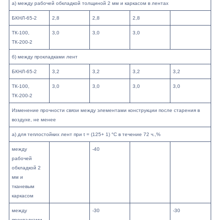
а) между рабочей обкладкой толщиной 2 мм и каркасом в лентах
БКНЛ-65-2
2,8
2,8
2,8
ТК-100,
3,0
3,0
3,0
ТК-200-2
б) между прокладками лент
БКНЛ-65-2
3,2
3,2
3,2
3,2
ТК-100,
3,0
3,0
3,0
3,0
ТК-200-2
Изменение прочности связи между элементами конструкции после старения в
воздухе, не менее
а) для теплостойких лент при t = (125+ 1) °C в течение 72 ч.,%
между
-40
рабочей
обкладкой 2
мм и
тканевым
каркасом
между
-30
-30
прокладками