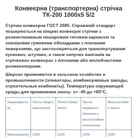
Конвеєрна (транспортерна) стрічка
ТК-200 1000х5 5/2
Стрічка конвеєрна ГОСТ 2085. Справжній стандарт
поширюється на кінцеві конвеєрні стрічки з
резинотканевым пошаровим тяговим каркасом та
зовнішніми гумовими обкладками з плоскими
поверхнями, що застосовуються для транспортування
кускових, штучних, а також сипучих вантажів на
стрічкових конвеєрах з плоскими або жолобчастими
роликоопорами.
Широко применяется в сельском хозяйстве и
промышленности (элеваторы, комбикормовые заводы,
строительные комбинаты). Температура окружающей
среды для применения ленты
от -45 до +65°С.
Характеристи
Ленты общего
Теплостойкие
Ленты
Морозостойки
ки
назначения
ленты
пищевые в
е ленты
обычном и
маслостойком
исполнении
Максимальная
1200
1200
1200
1200