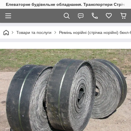
Елеваторне будівельне обладнання. Транспортери Стрічкові
Товари та послуги
Ремінь норійні (стрічка норійні) бкнл-