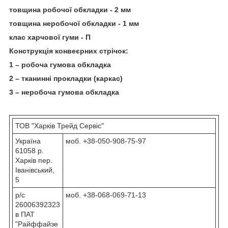
товщина робочої обкладки - 2 мм
товщина неробочої обкладки - 1 мм
клас харчової гуми - П
Конструкція конвеєрних стрічок:
1 – робоча гумова обкладка
2 – тканинні прокладки (каркас)
3 – неробоча гумова обкладка
ТОВ "Харків Трейд Сервіс"
Україна
моб. +38-050-908-75-97
61058 р.
Харків пер.
Іванівський,
5
р/с
моб. +38-068-069-71-13
26006392323
в ПАТ
"Райффайзе