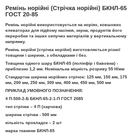
Ремінь норійні (Стрічка норійні) БКНЛ-65
ГОСТ 20-85
Ремінь норійні використовується на норіях, ковшових
елеваторах для підйому насіння, зерна, продуктів його
переробки та інших сипучих матеріалів у вертикальному
напрямку.
Ремінь норійні (стрічка норійні) виготовляється різної
товщини і ширини, з обкладками і без.
Товщина одного шару БКНЛ-65 (поліефір і бавовна) -
приблизно 1,2 мм. Номінальна міцність розриву 55 Н/мм
Стандартна ширина норійних стрічок: 125 мм, 150 мм, 175
мм, 200 мм, 250 мм, 300 мм, 400 мм, 450 мм, 500 мм
ПРИКЛАД УМОВНОГО ПОЗНАЧЕННЯ:
4 П-500-2-Б БКНЛ-65-2-1-П ГОСТ 2085
тип стрічки – 4 П (харчова)
ширина стрічки - 500 мм
кількість прокладок – 2 шт
марка тканини БКНЛ-65