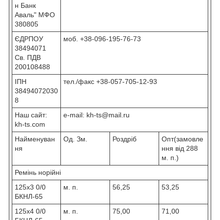
н Банк
Аваль" МФО
380805
ЄДРПОУ
моб. +38-096-195-76-73
38494071
Св. ПДВ
200108488
ІПН
тел./факс +38-057-705-12-93
38494072030
8
Наш сайт:
e-mail: kh-ts@mail.ru
kh-ts.com
Найменуван
Од. Зм.
Роздріб
Опт(замовле
ня
ння від 288
м. п.)
Ремінь норійні
125х3 0/0
м. п.
56,25
53,25
БКНЛ-65
125х4 0/0
м. п.
75,00
71,00