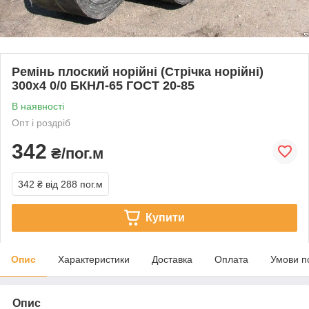
Ремінь плоский норійні (Стрічка норійні)
300х4 0/0 БКНЛ-65 ГОСТ 20-85
В наявності
Опт і роздріб
342
₴/пог.м
342 ₴
від 288 пог.м
Купити
Опис
Характеристики
Доставка
Оплата
Умови п
Опис