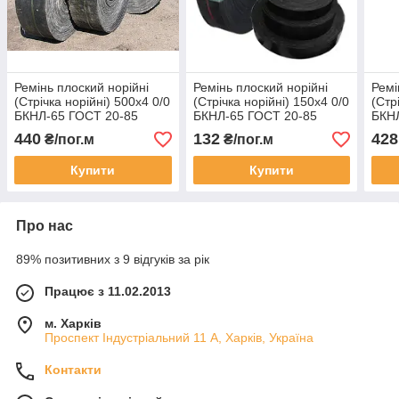
Ремінь плоский норійні
Ремінь плоский норійні
Ремі
(Стрічка норійні) 500х4 0/0
(Стрічка норійні) 150х4 0/0
(Стр
БКНЛ-65 ГОСТ 20-85
БКНЛ-65 ГОСТ 20-85
БКН
440
132
428
₴/пог.м
₴/пог.м
Купити
Купити
Про нас
89% позитивних з 9 відгуків за рік
Працює з 11.02.2013
м. Харків
Проспект Індустріальний 11 А, Харків, Україна
Контакти