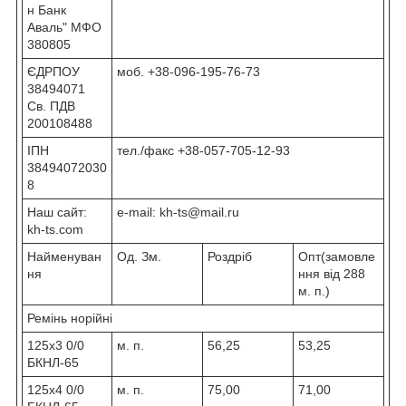
н Банк
Аваль" МФО
380805
ЄДРПОУ
моб. +38-096-195-76-73
38494071
Св. ПДВ
200108488
ІПН
тел./факс +38-057-705-12-93
38494072030
8
Наш сайт:
e-mail: kh-ts@mail.ru
kh-ts.com
Найменуван
Од. Зм.
Роздріб
Опт(замовле
ня
ння від 288
м. п.)
Ремінь норійні
125х3 0/0
м. п.
56,25
53,25
БКНЛ-65
125х4 0/0
м. п.
75,00
71,00