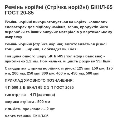
Ремінь норійні (Стрічка норійні) БКНЛ-65
ГОСТ 20-85
Ремінь норійні використовується на норіях, ковшових
елеваторах для підйому насіння, зерна, продуктів його
переробки та інших сипучих матеріалів у вертикальному
напрямку.
Ремінь норійні (стрічка норійні) виготовляється різної
товщини і ширини, з обкладками і без.
Товщина одного шару БКНЛ-65 (поліефір і бавовна) -
приблизно 1,2 мм. Номінальна міцність розриву 55 Н/мм
Стандартна ширина норійних стрічок: 125 мм, 150 мм, 175
мм, 200 мм, 250 мм, 300 мм, 400 мм, 450 мм, 500 мм
ПРИКЛАД УМОВНОГО ПОЗНАЧЕННЯ:
4 П-500-2-Б БКНЛ-65-2-1-П ГОСТ 2085
тип стрічки – 4 П (харчова)
ширина стрічки - 500 мм
кількість прокладок – 2 шт
марка тканини БКНЛ-65