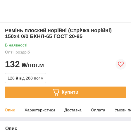
Ремінь плоский норійні (Стрічка норійні)
150х4 0/0 БКНЛ-65 ГОСТ 20-85
В наявності
Опт і роздріб
132
₴/пог.м
128 ₴
від 288 пог.м
Купити
Опис
Характеристики
Доставка
Оплата
Умови п
Опис