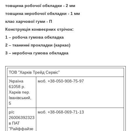
товщина робочої обкладки - 2 мм
товщина неробочої обкладки - 1 мм
клас харчової гуми - П
Конструкція конвеєрних стрічок:
1 – робоча гумова обкладка
2 – тканинні прокладки (каркас)
3 – неробоча гумова обкладка
ТОВ "Харків Трейд Сервіс"
Україна
моб. +38-050-908-75-97
61058 р.
Харків пер.
Іванівський,
5
р/с
моб. +38-068-069-71-13
26006392323
в ПАТ
"Райффайзе