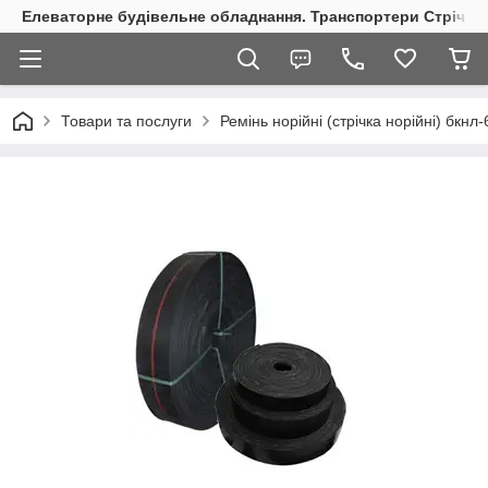
Елеваторне будівельне обладнання. Транспортери Стрічкові
Товари та послуги
Ремінь норійні (стрічка норійні) бкнл-