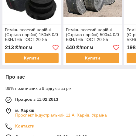
Ремінь плоский норійні
Ремінь плоский норійні
Ремі
(Стрічка норійні) 150х5 0/0
(Стрічка норійні) 500х4 0/0
(Стр
БКНЛ-65 ГОСТ 20-85
БКНЛ-65 ГОСТ 20-85
БКН
213
440
198
₴/пог.м
₴/пог.м
Купити
Купити
Про нас
89% позитивних з 9 відгуків за рік
Працює з 11.02.2013
м. Харків
Проспект Індустріальний 11 А, Харків, Україна
Контакти