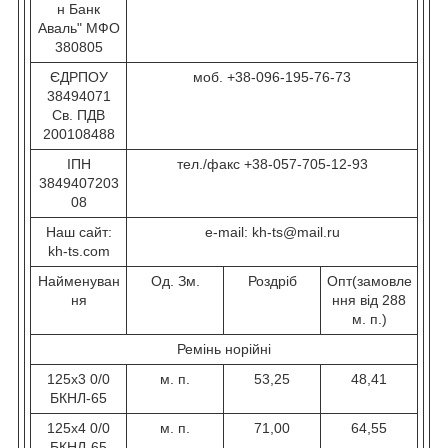
н Банк
Аваль" МФО
380805
ЄДРПОУ
моб. +38-096-195-76-73
38494071
Св. ПДВ
200108488
ІПН
тел./факс +38-057-705-12-93
3849407203
08
Наш сайт:
e-mail: kh-ts@mail.ru
kh-ts.com
Найменуван
Од. Зм.
Роздріб
Опт(замовле
ня
ння від 288
м. п.)
Ремінь норійні
125х3 0/0
м. п.
53,25
48,41
БКНЛ-65
125х4 0/0
м. п.
71,00
64,55
БКНЛ-65