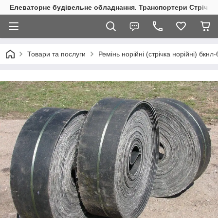
Елеваторне будівельне обладнання. Транспортери Стрічкові
Товари та послуги
Ремінь норійні (стрічка норійні) бкнл-