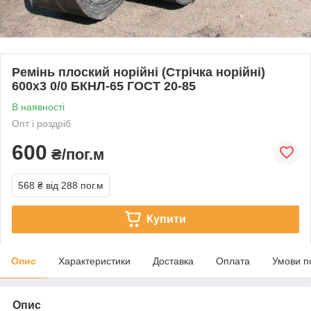
Ремінь плоский норійні (Стрічка норійні)
600х3 0/0 БКНЛ-65 ГОСТ 20-85
В наявності
Опт і роздріб
600
₴/пог.м
568 ₴
від 288 пог.м
Купити
Опис
Характеристики
Доставка
Оплата
Умови п
Опис