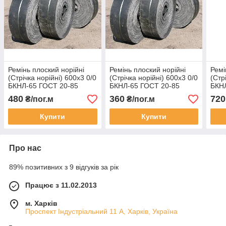
Ремінь плоский норійні
Ремінь плоский норійні
Ремі
(Стрічка норійні) 600х3 0/0
(Стрічка норійні) 600х3 0/0
(Стр
БКНЛ-65 ГОСТ 20-85
БКНЛ-65 ГОСТ 20-85
БКН
480
360
720
₴/пог.м
₴/пог.м
Купити
Купити
Про нас
89% позитивних з 9 відгуків за рік
Працює з 11.02.2013
м. Харків
Проспект Індустріальний 11 А, Харків, Україна