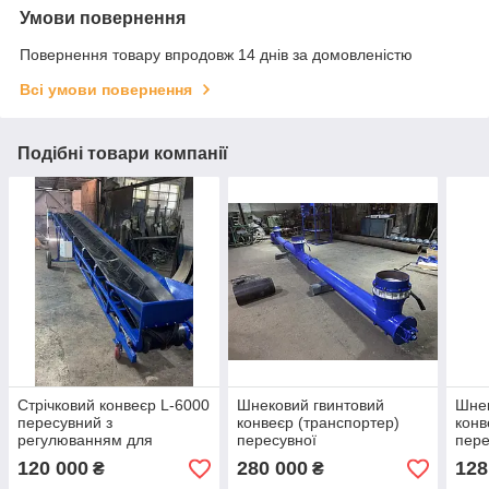
Умови повернення
Повернення товару впродовж 14 днів за домовленістю
Всі умови повернення
Подібні товари компанії
Стрічковий конвеєр L-6000
Шнековий гвинтовий
Шнек
пересувний з
конвеєр (транспортер)
конв
регулюванням для
пересувної
пере
транспортування сипучих
120 000
280 000
128
₴
₴
матеріалів