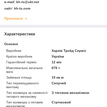
e-mail: kh-ts@ukr.net
сайт: kh-ts.com
Приховати
Характеристики
Основні
Виробник
Харків Трейд Сервіс
Країна виробник
Україна
Гарантійний термін
12 міс
Максимальна загальна
670 т
вага
Займана площа
15 кв.м
Тип переміщуваного
Сипучий
вантажу
Тип конвеєра за наявності
З тяговим механізмом
тягового механізму
Тип конвеєра з тяговим
Стрічковий
механізмом