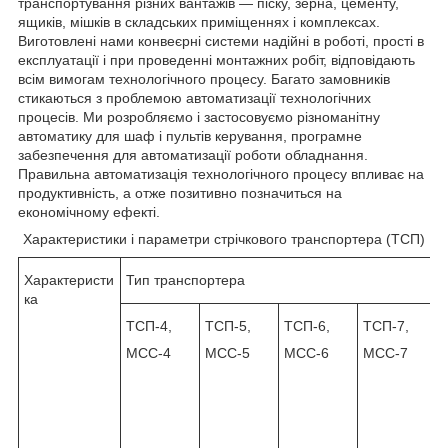
транспортування різних вантажів — піску, зерна, цементу,
ящиків, мішків в складських приміщеннях і комплексах.
Виготовлені нами конвеєрні системи надійні в роботі, прості в
експлуатації і при проведенні монтажних робіт, відповідають
всім вимогам технологічного процесу. Багато замовників
стикаються з проблемою автоматизації технологічних
процесів. Ми розробляємо і застосовуємо різноманітну
автоматику для шаф і пультів керування, програмне
забезпечення для автоматизації роботи обладнання.
Правильна автоматизація технологічного процесу впливає на
продуктивність, а отже позитивно позначиться на
економічному ефекті.
Характеристики і параметри стрічкового транспортера (ТСП)
Характеристи
Тип транспортера
ка
ТСП-4,
ТСП-5,
ТСП-6,
ТСП-7,
МСС-4
МСС-5
МСС-6
МСС-7