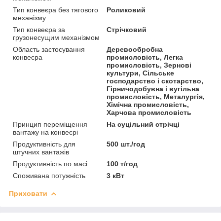
Тип конвеєра без тягового
Роликовий
механізму
Тип конвеєра за
Стрічковий
грузонесущим механізмом
Область застосування
Деревообробна
конвеєра
промисловість, Легка
промисловість, Зернові
культури, Сільське
господарство і скотарство,
Гірничодобувна і вугільна
промисловість, Металургія,
Хімічна промисловість,
Харчова промисловість
Принцип переміщення
На суцільний стрічці
вантажу на конвеєрі
Продуктивність для
500 шт./год
штучних вантажів
Продуктивність по масі
100 т/год
Споживана потужність
3 кВт
Приховати