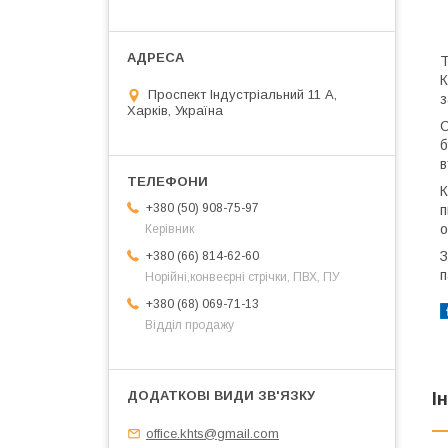
Т
К
Проспект Індустріальний 11 А,
з
Харків, Україна
С
б
в
К
+380 (50) 908-75-97
п
о
Керівник
З
+380 (66) 814-62-60
п
Норійні,конвеєрні стрічки, ПВХ, ПУ
+380 (68) 069-71-13
Відділ продажу
І
office.khts@gmail.com