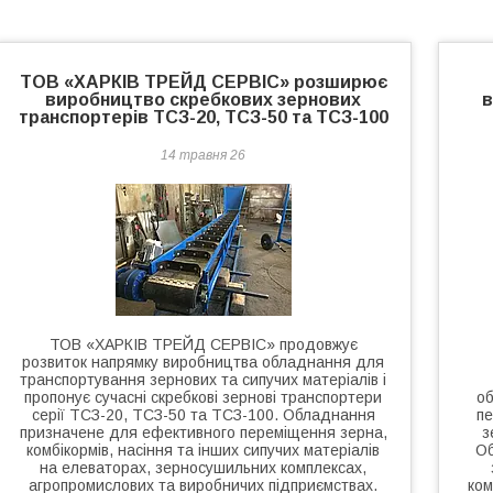
ТОВ «ХАРКІВ ТРЕЙД СЕРВІС» розширює
виробництво скребкових зернових
в
транспортерів ТСЗ-20, ТСЗ-50 та ТСЗ-100
14 травня 26
ТОВ «ХАРКІВ ТРЕЙД СЕРВІС» продовжує
розвиток напрямку виробництва обладнання для
транспортування зернових та сипучих матеріалів і
пропонує сучасні скребкові зернові транспортери
об
серії ТСЗ-20, ТСЗ-50 та ТСЗ-100. Обладнання
п
призначене для ефективного переміщення зерна,
з
комбікормів, насіння та інших сипучих матеріалів
Об
на елеваторах, зерносушильних комплексах,
агропромислових та виробничих підприємствах.
ком