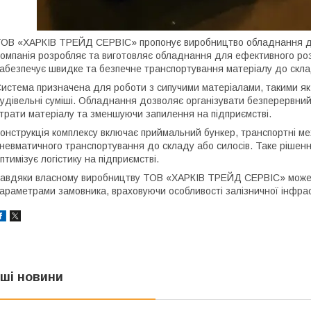
ОВ «ХАРКІВ ТРЕЙД СЕРВІС» пропонує виробництво обладнання для 
омпанія розробляє та виготовляє обладнання для ефективного роз
абезпечує швидке та безпечне транспортування матеріалу до склад
истема призначена для роботи з сипучими матеріалами, такими як 
удівельні суміші. Обладнання дозволяє організувати безперервний
трати матеріалу та зменшуючи запилення на підприємстві.
онструкція комплексу включає приймальний бункер, транспортні ме
невматичного транспортування до складу або силосів. Таке рішен
птимізує логістику на підприємстві.
авдяки власному виробництву ТОВ «ХАРКІВ ТРЕЙД СЕРВІС» може 
араметрами замовника, враховуючи особливості залізничної інфрас
нші новини