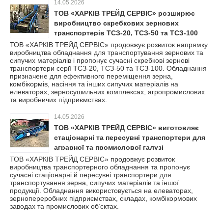
14.05.2026
ТОВ «ХАРКІВ ТРЕЙД СЕРВІС» розширює
виробництво скребкових зернових
транспортерів ТСЗ-20, ТСЗ-50 та ТСЗ-100
ТОВ «ХАРКІВ ТРЕЙД СЕРВІС» продовжує розвиток напрямку
виробництва обладнання для транспортування зернових та
сипучих матеріалів і пропонує сучасні скребкові зернові
транспортери серії ТСЗ-20, ТСЗ-50 та ТСЗ-100. Обладнання
призначене для ефективного переміщення зерна,
комбікормів, насіння та інших сипучих матеріалів на
елеваторах, зерносушильних комплексах, агропромислових
та виробничих підприємствах.
14.05.2026
ТОВ «ХАРКІВ ТРЕЙД СЕРВІС» виготовляє
стаціонарні та пересувні транспортери для
аграрної та промислової галузі
ТОВ «ХАРКІВ ТРЕЙД СЕРВІС» продовжує розвиток
виробництва транспортерного обладнання та пропонує
сучасні стаціонарні й пересувні транспортери для
транспортування зерна, сипучих матеріалів та іншої
продукції. Обладнання використовується на елеваторах,
зернопереробних підприємствах, складах, комбікормових
заводах та промислових об’єктах.