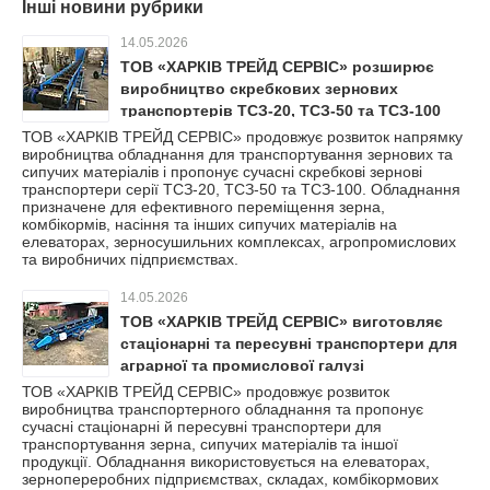
Інші новини рубрики
14.05.2026
ТОВ «ХАРКІВ ТРЕЙД СЕРВІС» розширює
виробництво скребкових зернових
транспортерів ТСЗ-20, ТСЗ-50 та ТСЗ-100
ТОВ «ХАРКІВ ТРЕЙД СЕРВІС» продовжує розвиток напрямку
виробництва обладнання для транспортування зернових та
сипучих матеріалів і пропонує сучасні скребкові зернові
транспортери серії ТСЗ-20, ТСЗ-50 та ТСЗ-100. Обладнання
призначене для ефективного переміщення зерна,
комбікормів, насіння та інших сипучих матеріалів на
елеваторах, зерносушильних комплексах, агропромислових
та виробничих підприємствах.
14.05.2026
ТОВ «ХАРКІВ ТРЕЙД СЕРВІС» виготовляє
стаціонарні та пересувні транспортери для
аграрної та промислової галузі
ТОВ «ХАРКІВ ТРЕЙД СЕРВІС» продовжує розвиток
виробництва транспортерного обладнання та пропонує
сучасні стаціонарні й пересувні транспортери для
транспортування зерна, сипучих матеріалів та іншої
продукції. Обладнання використовується на елеваторах,
зернопереробних підприємствах, складах, комбікормових