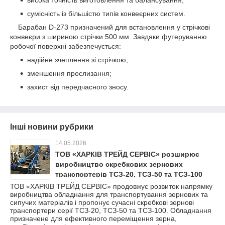
висока точність виготовлення та балансування;
сумісність із більшістю типів конвеєрних систем.
Барабан D-273 призначений для встановлення у стрічкові
конвеєри з шириною стрічки 500 мм. Завдяки футеруванню
робочої поверхні забезпечується:
надійне зчеплення зі стрічкою;
зменшення прослизання;
захист від передчасного зносу.
Інші новини рубрики
14.05.2026
ТОВ «ХАРКІВ ТРЕЙД СЕРВІС» розширює
виробництво скребкових зернових
транспортерів ТСЗ-20, ТСЗ-50 та ТСЗ-100
ТОВ «ХАРКІВ ТРЕЙД СЕРВІС» продовжує розвиток напрямку
виробництва обладнання для транспортування зернових та
сипучих матеріалів і пропонує сучасні скребкові зернові
транспортери серії ТСЗ-20, ТСЗ-50 та ТСЗ-100. Обладнання
призначене для ефективного переміщення зерна,