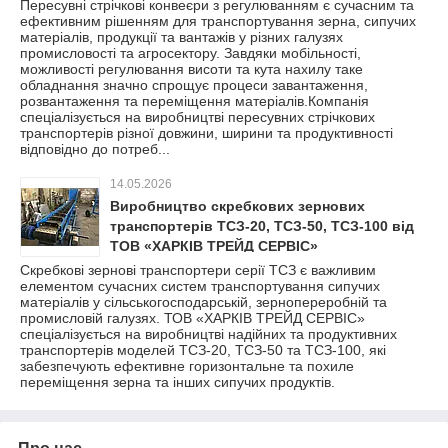
Пересувні стрічкові конвеєри з регулюванням є сучасним та
ефективним рішенням для транспортування зерна, сипучих
матеріалів, продукції та вантажів у різних галузях
промисловості та агросектору. Завдяки мобільності,
можливості регулювання висоти та кута нахилу таке
обладнання значно спрощує процеси завантаження,
розвантаження та переміщення матеріалів.Компанія
спеціалізується на виробництві пересувних стрічкових
транспортерів різної довжини, ширини та продуктивності
відповідно до потреб...
14.05.2026
Виробництво скребкових зернових
транспортерів ТСЗ-20, ТСЗ-50, ТСЗ-100 від
ТОВ «ХАРКІВ ТРЕЙД СЕРВІС»
Скребкові зернові транспортери серії ТСЗ є важливим
елементом сучасних систем транспортування сипучих
матеріалів у сільськогосподарській, зернопереробній та
промисловій галузях. ТОВ «ХАРКІВ ТРЕЙД СЕРВІС»
спеціалізується на виробництві надійних та продуктивних
транспортерів моделей ТСЗ-20, ТСЗ-50 та ТСЗ-100, які
забезпечують ефективне горизонтальне та похиле
переміщення зерна та інших сипучих продуктів.