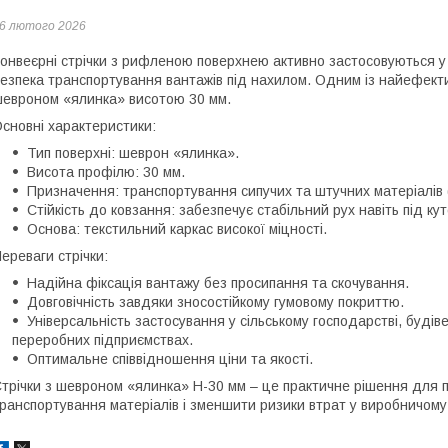
6 лютого 2026
онвеєрні стрічки з рифленою поверхнею активно застосовуються у 
езпека транспортування вантажів під нахилом. Одним із найефекти
евроном «ялинка» висотою 30 мм.
сновні характеристики:
Тип поверхні: шеврон «ялинка».
Висота профілю: 30 мм.
Призначення: транспортування сипучих та штучних матеріалів (з
Стійкість до ковзання: забезпечує стабільний рух навіть під ку
Основа: текстильний каркас високої міцності.
ереваги стрічки:
Надійна фіксація вантажу без просипання та скочування.
Довговічність завдяки зносостійкому гумовому покриттю.
Універсальність застосування у сільському господарстві, будівел
переробних підприємствах.
Оптимальне співвідношення ціни та якості.
трічки з шевроном «ялинка» Н-30 мм – це практичне рішення для 
ранспортування матеріалів і зменшити ризики втрат у виробничому