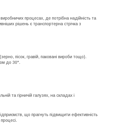
виробничих процесах, де потрібна надійність та
вніших рішень є транспортерна стрічка з
ерно, пісок, гравій, паковані вироби тощо).
том до 30°.
ьній та гірничій галузях, на складах і
підприємств, що прагнуть підвищити ефективність
 процесі.