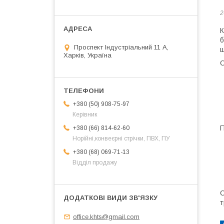
2
К
б
Проспект Індустріальний 11 А,
ш
Харків, Україна
О
+380 (50) 908-75-97
Керівник
П
+380 (66) 814-62-60
Норійні,конвеєрні стрічки, ПВХ, ПУ
+380 (68) 069-71-13
Відділ продажу
С
т
office.khts@gmail.com