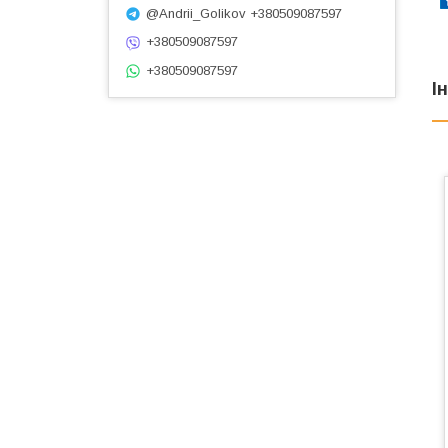
@Andrii_Golikov +380509087597
+380509087597
+380509087597
І