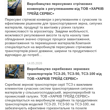
Виробництво пересувних стрічкових
конвеєрів з регулюванням від ТОВ «ХАРКІВ
ТРЕЙД СЕРВІС»
Пересувні стрічкові конвеєри з регулюванням є сучасним та
ефективним рішенням для транспортування зерна, сипучих
матеріалів, продукції та вантажів у різних галузях
промисловості та агросектору. Завдяки мобільності,
можливості регулювання висоти та кута нахилу таке
обладнання значно спрощує процеси завантаження,
розвантаження та переміщення матеріалів.Компанія
спеціалізується на виробництві пересувних стрічкових
транспортерів різної довжини, ширини та продуктивності
відповідно до потреб...
14.05.2026
Виробництво скребкових зернових
транспортерів ТСЗ-20, ТСЗ-50, ТСЗ-100 від
ТОВ «ХАРКІВ ТРЕЙД СЕРВІС»
Скребкові зернові транспортери серії ТСЗ є важливим
елементом сучасних систем транспортування сипучих
матеріалів у сільськогосподарській, зернопереробній та
промисловій галузях. ТОВ «ХАРКІВ ТРЕЙД СЕРВІС»
спеціалізується на виробництві надійних та продуктивних
транспортерів моделей ТСЗ-20, ТСЗ-50 та ТСЗ-100, які
забезпечують ефективне горизонтальне та похиле