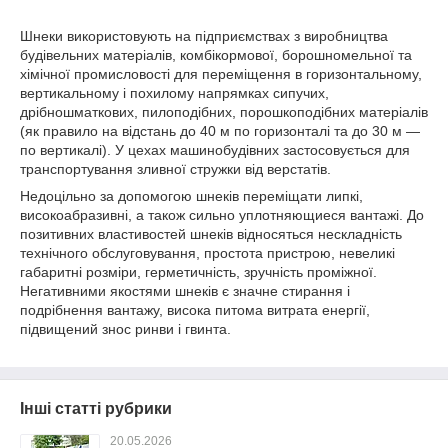
Шнеки використовують на підприємствах з виробництва
будівельних матеріалів, комбікормової, борошномельної та
хімічної промисловості для переміщення в горизонтальному,
вертикальному і похилому напрямках сипучих,
дрібношматкових, пилоподібних, порошкоподібних матеріалів
(як правило на відстань до 40 м по горизонталі та до 30 м —
по вертикалі). У цехах машинобудівних застосовується для
транспортування зливної стружки від верстатів.
Недоцільно за допомогою шнеків переміщати липкі,
високоабразивні, а також сильно уплотняющиеся вантажі. До
позитивних властивостей шнеків відносяться нескладність
технічного обслуговування, простота пристрою, невеликі
габаритні розміри, герметичність, зручність проміжної.
Негативними якостями шнеків є значне стирання і
подрібнення вантажу, висока питома витрата енергії,
підвищений знос ринви і гвинта.
Інші статті рубрики
20.05.2026