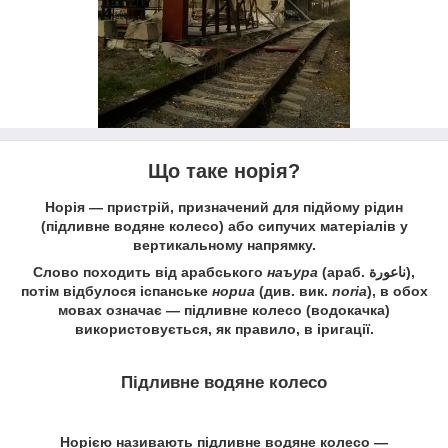
Що таке норія?
Норія
— пристрій, призначений для підйому рідин
(підливне водяне колесо) або сипучих матеріалів у
вертикальному напрямку.
Слово походить від арабського
наъура
(араб.
ناعورة
),
потім відбулося іспанське
нориа
(див. вик.
noria
), в обох
мовах означає — підливне колесо (водокачка)
використовується, як правило, в іригації.
Підливне водяне колесо
Норією називають підливне водяне колесо —