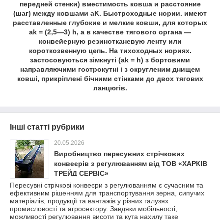
передней стенки) вместимость ковша и расстояние
(шаг) между ковшами aK. Быстроходные нории. имеют
расставленные глубокие и мелкие ковши, для которых
ak = (2,5—3) h, a в качестве тягового органа —
конвейерную резинотканевую ленту или
короткозвенную цепь. На тихоходных нориях.
застосовуються зімкнуті (ak = h) з бортовими
направляючими гострокутні і з округленим днищем
ковші, прикріплені бічними стінками до двох тягових
ланцюгів.
Інші статті рубрики
20.05.2026
Виробництво пересувних стрічкових
конвеєрів з регулюванням від ТОВ «ХАРКІВ
ТРЕЙД СЕРВІС»
Пересувні стрічкові конвеєри з регулюванням є сучасним та
ефективним рішенням для транспортування зерна, сипучих
матеріалів, продукції та вантажів у різних галузях
промисловості та агросектору. Завдяки мобільності,
можливості регулювання висоти та кута нахилу таке