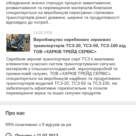
обладнання значно спрощує процеси завантаження,
розвантаження та переміщення матеріалів.Компанія
спеціалізується на виробництві пересувних стрічкових
транспортерів різної довжини, ширини та продуктивності
відповідно до потреб...
14.05.2026
Виробництво скребкових зернових
транспортерів ТСЗ-20, ТСЗ-50, ТСЗ-100 від
ТОВ «ХАРКІВ ТРЕЙД СЕРВІС»
Скребкові зернові транспортери серії ТСЗ є важливим
елементом сучасних систем транспортування сипучих
матеріалів у сільськогосподарській, зернопереробній та
промисловій галузях. ТОВ «ХАРКІВ ТРЕЙД СЕРВІС»
спеціалізується на виробництві надійних та продуктивних
транспортерів моделей ТСЗ-20, ТСЗ-50 та ТСЗ-100, які
забезпечують ефективне горизонтальне та похиле
переміщення зерна та інших сипучих продуктів.
Про нас
89% позитивних з 9 відгуків за рік
Працює з 11.02.2013