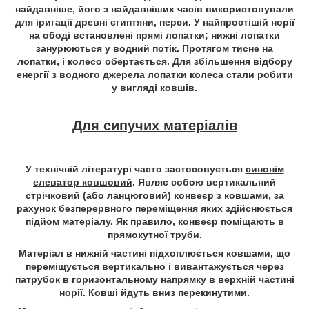
найдавніше, його з найдавніших часів використовували
для іригації древні єгиптяни, перси. У найпростішій норії
на ободі встановлені прямі лопатки; нижні лопатки
занурюються у водний потік. Протягом тисне на
лопатки, і колесо обертається. Для збільшення відбору
енергії з водного джерела лопатки колеса стали робити
у вигляді ковшів.
Для сипучих матеріалів
У технічній літературі часто застосовується
синонім
елеватор ковшовий
. Являє собою вертикальний
стрічковий (або ланцюговий) конвеєр з ковшами, за
рахунок безперервного переміщення яких здійснюється
підйом матеріалу. Як правило, конвеєр поміщають в
прямокутної труби.
Матеріал в нижній частині підхоплюється ковшами, що
переміщується вертикально і вивантажується через
патрубок в горизонтальному напрямку в верхній частині
норії. Ковші йдуть вниз перекинутими.