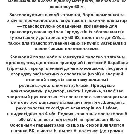
Максимальна висота підйому матеріалу, як правило, не
перевищує 60 м.
Застосовується в комбікормової, борошномельної та
хімічної промисловості. Існує також і похилий елеватор
— транспортуюче обладнання, призначене для
транспортування вугілля і продуктів їх збагачення під
кутом нахилу до горизонту 60-82, вологістю до 25%, а
також для транспортування інших сипучих матеріалів з
аналогічними властивостями.
Ковшовий являє собою замкнутий полотно з тяговим
органом, тим, що огинає приводний і натяжний барабани
(зірочки), і прикріпленими до нього ковшами. Несущої й
огороджуючої частиною елеватора (норії) є зварний
сталевий кожух із завантажувальним і
розвантажувальним патрубками. Привід має
електродвигун, редуктор, муфти і зупинка, запобігає
зворотний рух полотна. На елеваторах. застосовується
гвинтове або вантажне натяжний пристрій .Швидкість
руху полотна тихохідних елеваторів до 1 м/сек,
швидкохідних до 4 м/с. Подача ковшовых элеваторов 5
—500 м³/ч, высота подъёма Н не превышает 60 м.
Основными параметрами ковшовых норий являются
ширина ВК, высота h, вылет А, полезная (до кромки