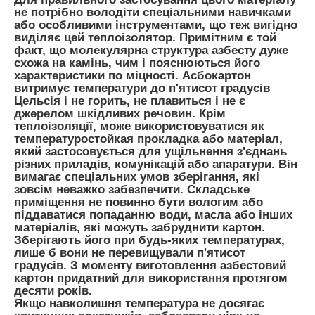
не потрібно володіти спеціальними навичками
або особливими інструментами, що теж вигідно
виділяє цей теплоізолятор. Примітним є той
факт, що молекулярна структура азбесту дуже
схожа на камінь, чим і пояснюються його
характеристики по міцності. Асбокартон
витримує температури до п'ятисот градусів
Цельсія і не горить, не плавиться і не є
джерелом шкідливих речовин. Крім
теплоізоляції, може використовуватися як
температуростойкая прокладка або матеріал,
який застосовується для ущільнення з'єднань
різних приладів, комунікацій або апаратури. Він
вимагає спеціальних умов зберігання, які
зовсім неважко забезпечити. Складське
приміщення не повинно бути вологим або
піддаватися попаданню води, масла або інших
матеріалів, які можуть забруднити картон.
Зберігають його при будь-яких температурах,
лише б вони не перевищували п'ятисот
градусів. З моменту виготовлення азбестовий
картон придатний для використання протягом
десяти років.
Якщо навколишня температура не досягає