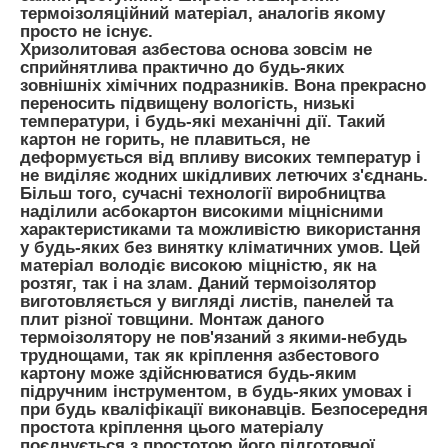
термоізоляційний матеріал, аналогів якому
просто не існує.
Хризолитовая азбестова основа зовсім не
сприйнятлива практично до будь-яких
зовнішніх хімічних подразників. Вона прекрасно
переносить підвищену вологість, низькі
температури, і будь-які механічні дії. Такий
картон не горить, не плавиться, не
деформується від впливу високих температур і
не виділяє жодних шкідливих летючих з'єднань.
Більш того, сучасні технології виробництва
наділили асбокартон високими міцнісними
характеристиками та можливістю використання
у будь-яких без винятку кліматичних умов. Цей
матеріал володіє високою міцністю, як на
розтяг, так і на злам. Даний термоізолятор
виготовляється у вигляді листів, панелей та
плит різної товщини. Монтаж даного
термоізолятору не пов'язаний з якими-небудь
труднощами, так як кріплення азбестового
картону може здійснюватися будь-яким
підручним інструментом, в будь-яких умовах і
при будь кваліфікації виконавців. Безпосередня
простота кріплення цього матеріалу
поєднується з простотою його підготовчої