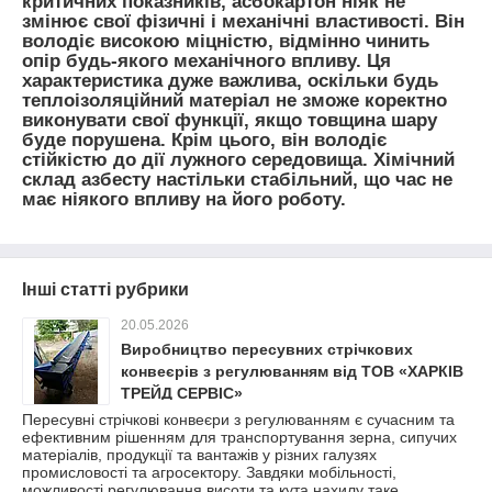
критичних показників, асбокартон ніяк не
змінює свої фізичні і механічні властивості. Він
володіє високою міцністю, відмінно чинить
опір будь-якого механічного впливу. Ця
характеристика дуже важлива, оскільки будь
теплоізоляційний матеріал не зможе коректно
виконувати свої функції, якщо товщина шару
буде порушена. Крім цього, він володіє
стійкістю до дії лужного середовища. Хімічний
склад азбесту настільки стабільний, що час не
має ніякого впливу на його роботу.
Інші статті рубрики
20.05.2026
Виробництво пересувних стрічкових
конвеєрів з регулюванням від ТОВ «ХАРКІВ
ТРЕЙД СЕРВІС»
Пересувні стрічкові конвеєри з регулюванням є сучасним та
ефективним рішенням для транспортування зерна, сипучих
матеріалів, продукції та вантажів у різних галузях
промисловості та агросектору. Завдяки мобільності,
можливості регулювання висоти та кута нахилу таке