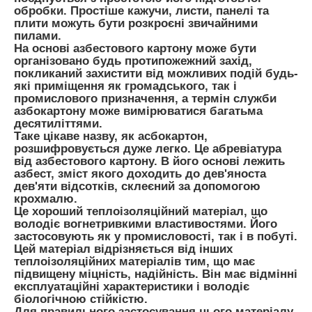
обробки. Простіше кажучи, листи, панелі та
плити можуть бути розкроєні звичайними
пилами.
На основі азбестового картону може бути
організовано будь протипожежний захід,
покликаний захистити від можливих подій будь-
які приміщення як громадського, так і
промислового призначення, а термін служби
азбокартону може вимірюватися багатьма
десятиліттями.
Таке цікаве назву, як асбокартон,
розшифровується дуже легко. Це абревіатура
від азбестового картону. В його основі лежить
азбест, зміст якого доходить до дев'яноста
дев'яти відсотків, склеєний за допомогою
крохмалю.
Це хороший теплоізоляційний матеріал, що
володіє вогнетривкими властивостями. Його
застосовують як у промисловості, так і в побуті.
Цей матеріал відрізняється від інших
теплоізоляційних матеріалів тим, що має
підвищену міцність, надійність. Він має відмінні
експлуатаційні характеристики і володіє
біологічною стійкістю.
Для правильного застосування цього матеріалу