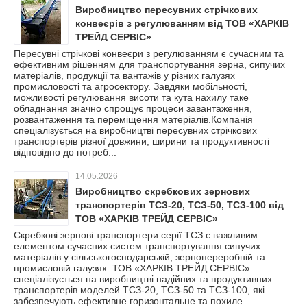
Виробництво пересувних стрічкових
конвеєрів з регулюванням від ТОВ «ХАРКІВ
ТРЕЙД СЕРВІС»
Пересувні стрічкові конвеєри з регулюванням є сучасним та
ефективним рішенням для транспортування зерна, сипучих
матеріалів, продукції та вантажів у різних галузях
промисловості та агросектору. Завдяки мобільності,
можливості регулювання висоти та кута нахилу таке
обладнання значно спрощує процеси завантаження,
розвантаження та переміщення матеріалів.Компанія
спеціалізується на виробництві пересувних стрічкових
транспортерів різної довжини, ширини та продуктивності
відповідно до потреб...
14.05.2026
Виробництво скребкових зернових
транспортерів ТСЗ-20, ТСЗ-50, ТСЗ-100 від
ТОВ «ХАРКІВ ТРЕЙД СЕРВІС»
Скребкові зернові транспортери серії ТСЗ є важливим
елементом сучасних систем транспортування сипучих
матеріалів у сільськогосподарській, зернопереробній та
промисловій галузях. ТОВ «ХАРКІВ ТРЕЙД СЕРВІС»
спеціалізується на виробництві надійних та продуктивних
транспортерів моделей ТСЗ-20, ТСЗ-50 та ТСЗ-100, які
забезпечують ефективне горизонтальне та похиле