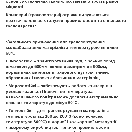
основі, як технічних тканин, так і метало тросів різної
міцності.
Конвеєрні (транспортерні) стрічки випускаються
практично для всіх галузей промисловості та сільського
господарства:
•Загального призначення для транспортування
малоабразивних матеріалів з температурою не вище
60°С;
• Зносостійкі – транспортування руд, гірських порід
шматками до 500мм, колод діаметром до 900мм,
абразивних матеріалів, рядового вугілля, глини,
абразивних і високо абразивних матеріалів;
• Морозостійкі – забезпечують роботу конвеєрів в
умовах крайньої Півночі, де температура
навколишнього повітря може досягати екстремально
низьких температур до мінус 60°С;
• Теплостійкі – для транспортування матеріалів з
температурою від 100 до 200°З (короткочасна
температура 300°С) в чорної і кольорової металургії,
ливарному виробництві, гірничої промисловості,